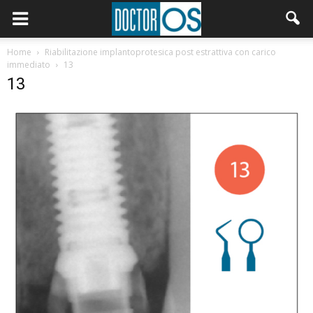
Home
Riabilitazione implantoprotesica post estrattiva con carico
immediato
13
13