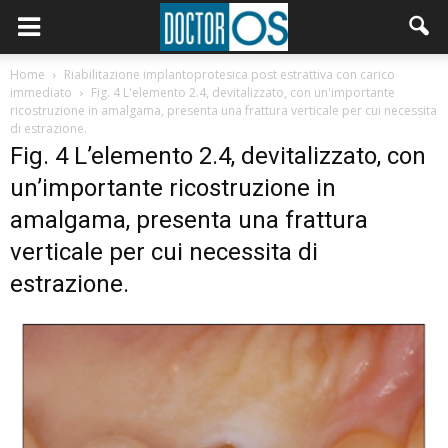
Home
Riabilitazione implantoprotesica post estrattiva con carico
immediato
Fig. 4 L'elemento 2.4, devitalizzato, con un'importante
ricostruzione in amalgama, presenta una frattura verticale per cui necessita
di estrazione.
Fig. 4 L’elemento 2.4, devitalizzato, con
un’importante ricostruzione in
amalgama, presenta una frattura
verticale per cui necessita di
estrazione.