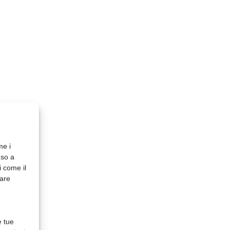
me i
nso a
i come il
rare
e tue