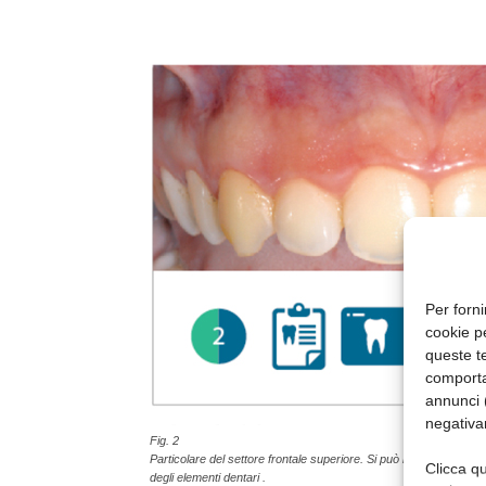
Per forni
cookie p
queste te
comporta
annunci (
negativa
Fig. 2
Particolare del settore frontale superiore. Si può notare la form
Clicca qu
degli elementi dentari .