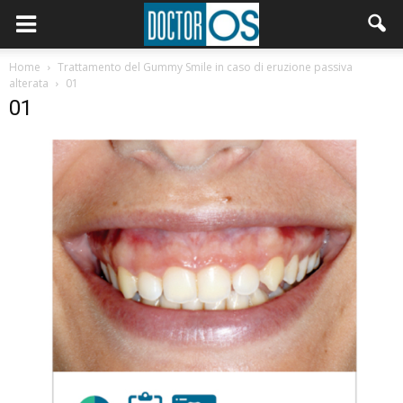
Home
Trattamento del Gummy Smile in caso di eruzione passiva
alterata
01
01