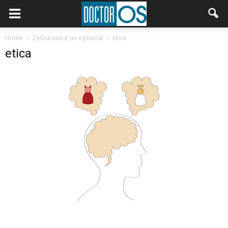
Home
L’etica non è un optional
etica
etica