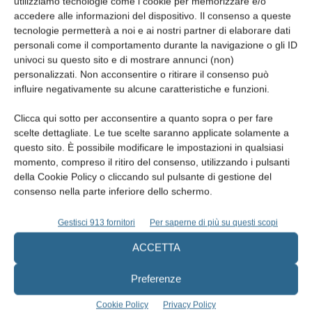
utilizziamo tecnologie come i cookie per memorizzare e/o
deve acquisire dalla Regione la verifica di compatibilità del
accedere alle informazioni del dispositivo. Il consenso a queste
tecnologie permetterà a noi e ai nostri partner di elaborare dati
progetto, in rapporto al fabbisogno complessivo regionale e alla
personali come il comportamento durante la navigazione o gli ID
localizzazione territoriale delle strutture presenti in ambito
univoci su questo sito e di mostrare annunci (non)
regionale. Tale previsione elimina un ingiustificato appesantimento
personalizzati. Non acconsentire o ritirare il consenso può
burocratico limitativo della libertà di iniziativa economica anche in
influire negativamente su alcune caratteristiche e funzioni.
considerazione del fatto che l’autorizzazione non implica che le
Clicca qui sotto per acconsentire a quanto sopra o per fare
strutture sanitarie operino per conto e a carico del SSN; a questo
scelte dettagliate. Le tue scelte saranno applicate solamente a
riguardo, appare ancora necessario e opportuno, a parere dello
questo sito. È possibile modificare le impostazioni in qualsiasi
scrivente, che gli studi medici libero professionali che si
momento, compreso il ritiro del consenso, utilizzando i pulsanti
della Cookie Policy o cliccando sul pulsante di gestione del
differenziano dalle strutture sanitarie complesse non debbano
consenso nella parte inferiore dello schermo.
sottostare ad uguale normativa autorizzativa, prevedendo invece
il rilascio di attestazione di inizio attività, nel rispetto delle
Gestisci 913 fornitori
Per saperne di più su questi scopi
normative e leggi vigenti sulla sicurezza ed i requisiti minimi,
ACCETTA
previa preventiva comunicazione all’Asl atta all’apertura degli gli
studi medici e dentistici monoprofessionali o associati. ●
Preferenze
Roma, 10 luglio 2014
Cookie Policy
Privacy Policy