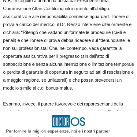
N.R. In seguito a domanda posta dal Presidente della
Commissione Affari Costituzionali in merito all’obbligo
assicurativo e alle responsabilità connesse riguardanti l’onere di
prova a carico del medico, il Dr. Renzo interviene ulteriormente e
dichiara: “Ritengo che vadano uniformate le procedure (civili e
penali) e che l’onere di prova debba ricadere sul “denunciante” e
non sul professionista! Che, nel contempo, vada garantita la
copertura assicurativa per il pregresso (sin dall’atto di
sottoscrizione e senza alcuna interruzione o limitazione temporale
o perdita di garanzia di copertura in seguito ad atti di rescissione e
a maggior ragione, se unilaterali) e che possa prevedersi un
modello simile al c.d. bonus-malus.
Esprimo, invece, il parere favorevole dei rappresentanti della
professione odontoiatrica per la modifica proposta nell’ambito
dello stesso art. 27, relativa all’abrogazione della norma di cui
all’art. 8 ter del DLGS 502/92 secondo cui il Comune ai fini del
Per fornire le migliori esperienze, noi e i nostri partner
rilascio dell’autorizzazione alla realizzazione di strutture sanitarie,