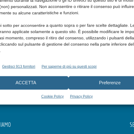
mento durante la navigazione o gli ID univoci su questo sito e di most
non) personalizzati. Non acconsentire o ritirare il consenso può influire
mente su alcune caratteristiche e funzioni.
i sotto per acconsentire a quanto sopra o per fare scelte dettagliate. L
aranno applicate solamente a questo sito. È possibile modificare le impo
asi momento, compreso il ritiro del consenso, utilizzando i pulsanti dell
cliccando sul pulsante di gestione del consenso nella parte inferiore del
.
Gestisci 913 fornitori
Per saperne di più su questi scopi
ACCETTA
Preferenze
Cookie Policy
Privacy Policy
SIAMO
SE