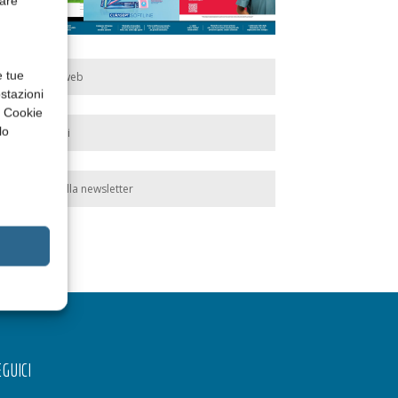
rare
e tue
Edicola web
stazioni
a Cookie
lo
Abbonati
Iscriviti alla newsletter
GUICI