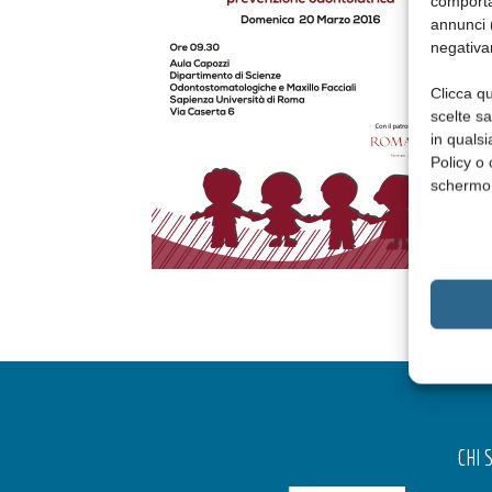
comporta
annunci (
negativa
Clicca qu
scelte s
in qualsi
Policy o 
schermo
CHI 