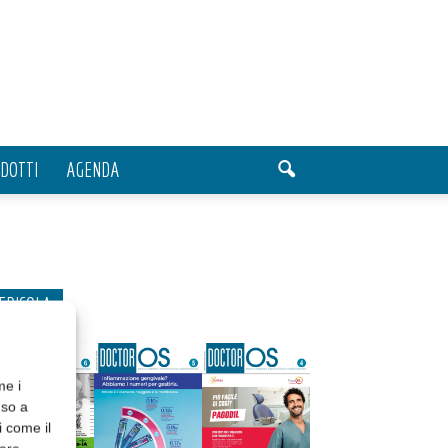
DOTTI
AGENDA
EDICOLA
me i
nso a
i come il