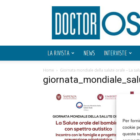
Doctor
OS
LA RIVISTA
NEWS
INTERVISTE
Home
Giornata mondiale della salute orale – La sal
giornata_mondiale_sal
Per forni
cookie p
queste te