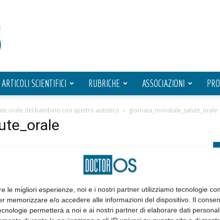
ARTICOLI SCIENTIFICI
RUBRICHE
ASSOCIAZIONI
PRO
ute orale del bambino con spettro autistico
giornata_mondiale_salute_orale
ute_orale
re le migliori esperienze, noi e i nostri partner utilizziamo tecnologie co
er memorizzare e/o accedere alle informazioni del dispositivo. Il conse
cnologie permetterà a noi e ai nostri partner di elaborare dati personal