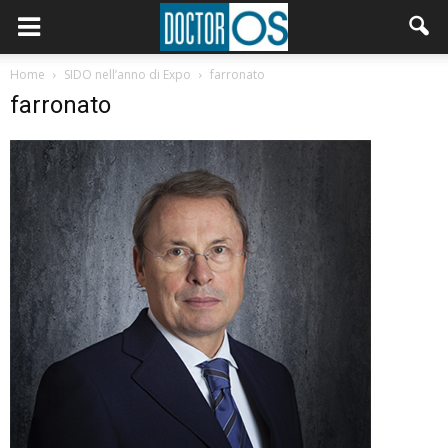
Home
SIDO nell’anno di Expo
farronato
farronato