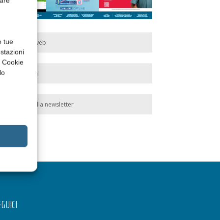
rare
e tue
Edicola web
stazioni
a Cookie
lo
Abbonati
Iscriviti alla newsletter
GUICI