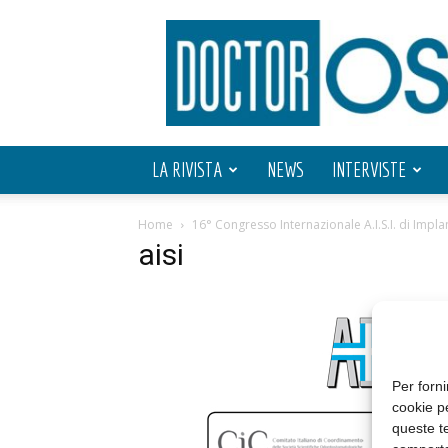
Doctor
OS
LA RIVISTA
NEWS
INTERVISTE
Home
16° Congresso Internazionale A.I.S.I. di Impl
aisi
Per forni
cookie p
queste te