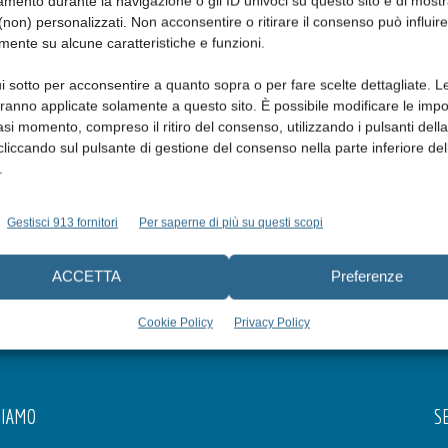
mento durante la navigazione o gli ID univoci su questo sito e di most
non) personalizzati. Non acconsentire o ritirare il consenso può influire
mente su alcune caratteristiche e funzioni.
i sotto per acconsentire a quanto sopra o per fare scelte dettagliate. L
aranno applicate solamente a questo sito. È possibile modificare le impo
asi momento, compreso il ritiro del consenso, utilizzando i pulsanti dell
cliccando sul pulsante di gestione del consenso nella parte inferiore del
.
Gestisci 913 fornitori
Per saperne di più su questi scopi
ACCETTA
Preferenze
Cookie Policy
Privacy Policy
SIAMO
SE