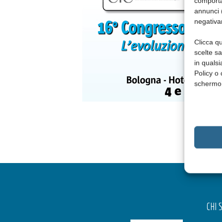
comporta
annunci (
negativa
Clicca qu
scelte s
in qualsi
Policy o 
schermo
CHI 