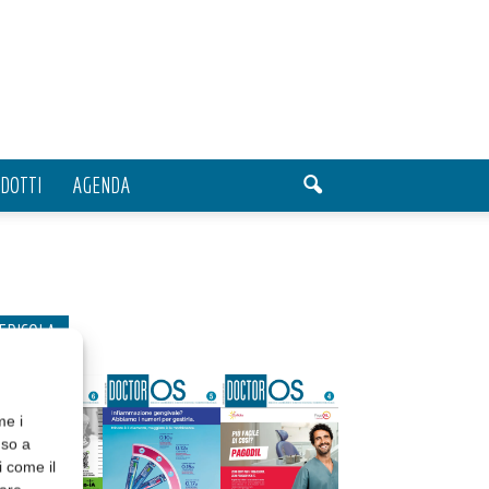
DOTTI
AGENDA
EDICOLA
me i
nso a
i come il