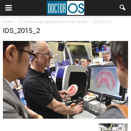
Home
A Colonia la più grande IDS di tutti i tempi
IDS_2015_2
IDS_2015_2