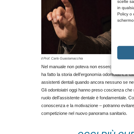
scelte s
in qualsi
Policy o 
schermo
il Prof. Carlo Guastamacchia
Nel manuale non poteva non esserci il contribut
ha fatto la storia dell’ergonomia odontoiatrica it
assistenti dentali quando ancora nessuno se n
Gli odontoiatri oggi hanno preso coscienza che n
ruolo dell’assistente dentale è fondamentale. Col
conoscenza e la motivazione – potranno evitare q
competizione nel nuovo panorama sanitario.