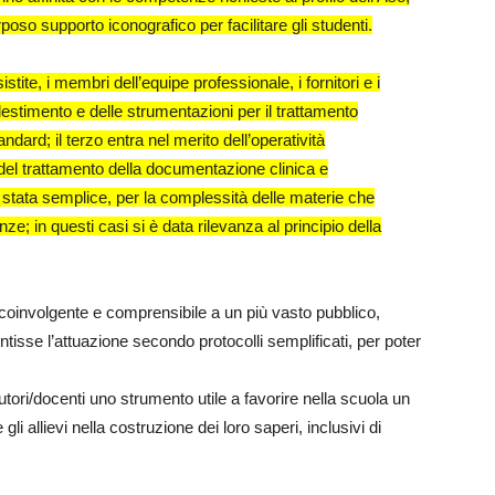
oso supporto iconografico per facilitare gli studenti.
stite, i membri dell’equipe professionale, i fornitori e i
llestimento e delle strumentazioni per il trattamento
dard; il terzo entra nel merito dell’operatività
o del trattamento della documentazione clinica e
 stata semplice, per la complessità delle materie che
; in questi casi si è data rilevanza al principio della
, coinvolgente e comprensibile a un più vasto pubblico,
isse l’attuazione secondo protocolli semplificati, per poter
autori/docenti uno strumento utile a favorire nella scuola un
allievi nella costruzione dei loro saperi, inclusivi di