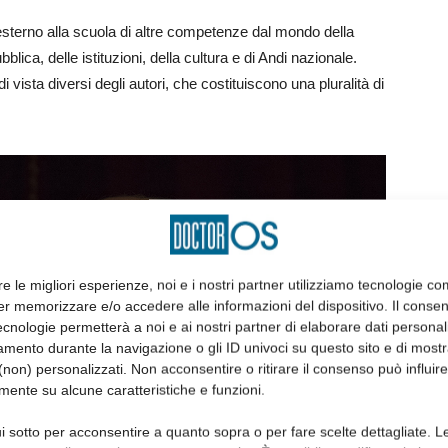
to esterno alla scuola di altre competenze dal mondo della
bblica, delle istituzioni, della cultura e di Andi nazionale.
 di vista diversi degli autori, che costituiscono una pluralità di
re le migliori esperienze, noi e i nostri partner utilizziamo tecnologie co
er memorizzare e/o accedere alle informazioni del dispositivo. Il conse
cnologie permetterà a noi e ai nostri partner di elaborare dati personal
mento durante la navigazione o gli ID univoci su questo sito e di most
non) personalizzati. Non acconsentire o ritirare il consenso può influire
mente su alcune caratteristiche e funzioni.
i sotto per acconsentire a quanto sopra o per fare scelte dettagliate. L