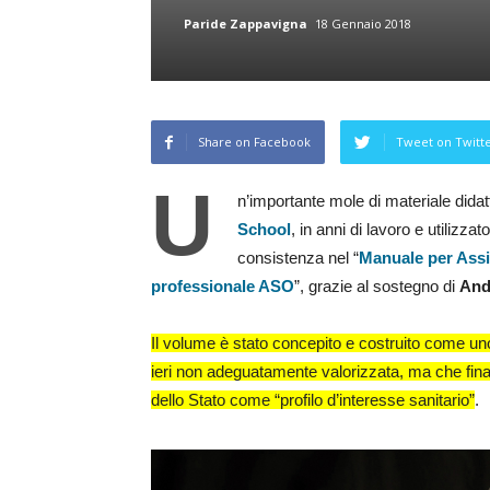
Paride Zappavigna
18 Gennaio 2018
Share on Facebook
Tweet on Twitt
U
n’importante mole di materiale didat
School
, in anni di lavoro e utilizza
consistenza nel “
Manuale per Assi
professionale ASO
”, grazie al sostegno di
And
Il volume è stato concepito e costruito come uno
ieri non adeguatamente valorizzata, ma che fina
dello Stato come “profilo d’interesse sanitario”
.