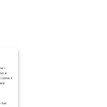
me i
nso a
i come il
rare
e tue