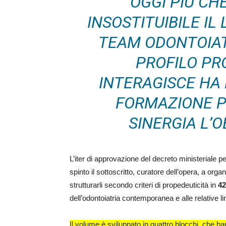
OGGI PIÙ CH
INSOSTITUIBILE IL
TEAM ODONTOIAT
PROFILO PR
INTERAGISCE HA 
FORMAZIONE P
SINERGIA L’
L’iter di approvazione del decreto ministeriale pe
spinto il sottoscritto, curatore dell’opera, a or
strutturarli secondo criteri di propedeuticità in
42
dell’odontoiatria contemporanea e alle relative li
Il volume è sviluppato in quattro blocchi, che han