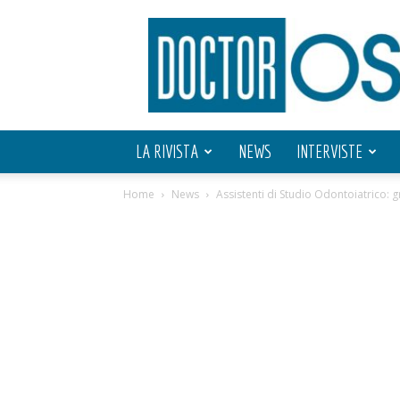
Doctor
OS
LA RIVISTA
NEWS
INTERVISTE
Home
News
Assistenti di Studio Odontoiatrico: 