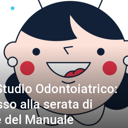
Studio Odontoiatrico:
so alla serata di
 del Manuale