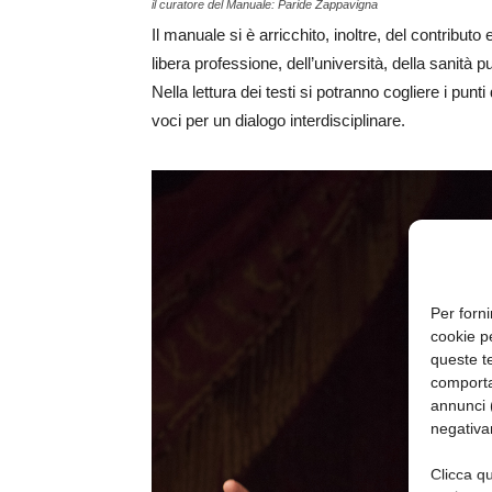
il curatore del Manuale: Paride Zappavigna
Il manuale si è arricchito, inoltre, del contribu
libera professione, dell’università, della sanità pu
Nella lettura dei testi si potranno cogliere i punti
voci per un dialogo interdisciplinare.
Per forni
cookie p
queste te
comporta
annunci (
negativa
Clicca qu