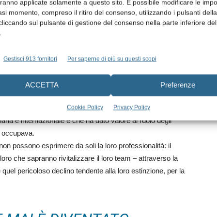
aranno applicate solamente a questo sito. È possibile modificare le impo
asi momento, compreso il ritiro del consenso, utilizzando i pulsanti dell
cliccando sul pulsante di gestione del consenso nella parte inferiore del
.
Gestisci 913 fornitori
Per saperne di più su questi scopi
ACCETTA
Preferenze
o di
Carlo Guastamacchia
, voce libera e autorevole, che
Cookie Policy
Privacy Policy
aliana e internazionale e che ha dato valore al ruolo degli
e occupava.
on possono esprimere da soli la loro professionalità: il
oro che sapranno rivitalizzare il loro team – attraverso la
uel pericoloso declino tendente alla loro estinzione, per la