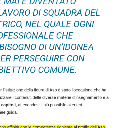
E MAI È DIVENTATO
 LAVORO DI SQUADRA DEL
RICO, NEL QUALE OGNI
OFESSIONALE CHE
BISOGNO DI UN’IDONEA
ER PERSEGUIRE CON
OBIETTIVO COMUNE.
r l’istituzione della figura di Aso è stato l’occasione che ha
ganizzare i contenuti delle diverse materie d’insegnamento e a
 capitoli
, attenendosi il più possibile ai criteri
nee guida.
no affinità con le competenze richieste al profilo dell’Aso,