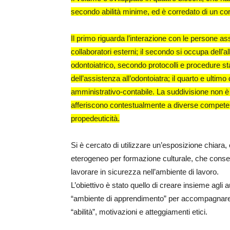
secondo abilità minime, ed è corredato di un corp
Il primo riguarda l’interazione con le persone assi
collaboratori esterni; il secondo si occupa dell’a
odontoiatrico, secondo protocolli e procedure stan
dell’assistenza all’odontoiatra; il quarto e ultim
amministrativo-contabile. La suddivisione non è
afferiscono contestualmente a diverse competenze
propedeuticità.
Si è cercato di utilizzare un’esposizione chiara
eterogeneo per formazione culturale, che consent
lavorare in sicurezza nell’ambiente di lavoro.
L’obiettivo è stato quello di creare insieme agli 
“ambiente di apprendimento” per accompagnare gli 
“abilità”, motivazioni e atteggiamenti etici.