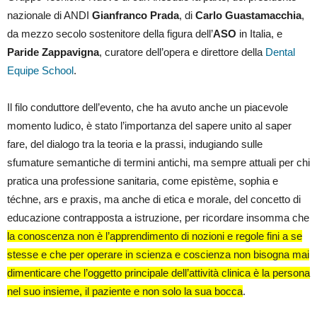
nazionale di ANDI
Gianfranco Prada
, di
Carlo Guastamacchia
,
da mezzo secolo sostenitore della figura dell’
ASO
in Italia, e
Paride Zappavigna
, curatore dell’opera e direttore della
Dental
Equipe School
.
Il filo conduttore dell’evento, che ha avuto anche un piacevole
momento ludico, è stato l’importanza del sapere unito al saper
fare, del dialogo tra la teoria e la prassi, indugiando sulle
sfumature semantiche di termini antichi, ma sempre attuali per chi
pratica una professione sanitaria, come epistème, sophia e
téchne, ars e praxis, ma anche di etica e morale, del concetto di
educazione contrapposta a istruzione, per ricordare insomma che
la conoscenza non è l’apprendimento di nozioni e regole fini a se
stesse e che per operare in scienza e coscienza non bisogna mai
dimenticare che l’oggetto principale dell’attività clinica è la persona
nel suo insieme, il paziente e non solo la sua bocca
.