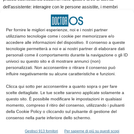
dell’assistente: interagire con le persone assistite, i membri
dell’equipe professionale, i fornitori e i collaboratori esterni;
allestire spazi e strumentazioni di trattamento odontoiatrico
secondo protocolli e procedure standard; assistenza
Per fornire le migliori esperienze, noi e i nostri partner
utilizziamo tecnologie come i cookie per memorizzare e/o
all’odontoiatra; trattamento documentazione clinica e
accedere alle informazioni del dispositivo. Il consenso a queste
amministrativo-contabile.
tecnologie permetterà a noi e ai nostri partner di elaborare dati
personali come il comportamento durante la navigazione o gli ID
univoci su questo sito e di mostrare annunci (non)
Sopri di più sul Manuale per Assistente di Studio
personalizzati. Non acconsentire o ritirare il consenso può
Odontoiatrico
influire negativamente su alcune caratteristiche e funzioni.
Clicca qui sotto per acconsentire a quanto sopra o per fare
scelte dettagliate. Le tue scelte saranno applicate solamente a
TAGS
ASO
assistente alla poltrona
questo sito. È possibile modificare le impostazioni in qualsiasi
Assistente di Studio Odontoiatrico
momento, compreso il ritiro del consenso, utilizzando i pulsanti
Manuale per Assistente di Studio Odontoiatrico
della Cookie Policy o cliccando sul pulsante di gestione del
consenso nella parte inferiore dello schermo.
Gestisci 913 fornitori
Per saperne di più su questi scopi