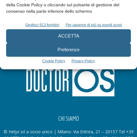
della Cookie Policy o cliccando sul pulsante di gestione del
Iscriviti alla newsletter
consenso nella parte inferiore dello schermo.
Gestisci 913 fornitori
Per saperne di più su questi scopi
ACCETTA
Preferenze
Cookie Policy
Privacy Policy
CHI SIAMO
© Helyx srl a socio unico | Milano: Via Eritrea, 21 – 20157 Tel +39