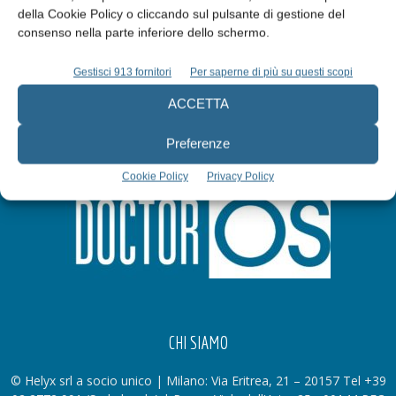
della Cookie Policy o cliccando sul pulsante di gestione del
Iscriviti alla newsletter
consenso nella parte inferiore dello schermo.
Gestisci 913 fornitori
Per saperne di più su questi scopi
ACCETTA
Preferenze
Cookie Policy
Privacy Policy
CHI SIAMO
© Helyx srl a socio unico | Milano: Via Eritrea, 21 – 20157 Tel +39