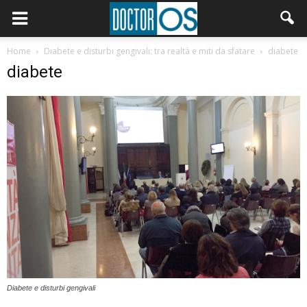
Home
Diabete e disturbi gengivali: tra realtà e miti da sfatare
diabete
diabete
Diabete e disturbi gengivali