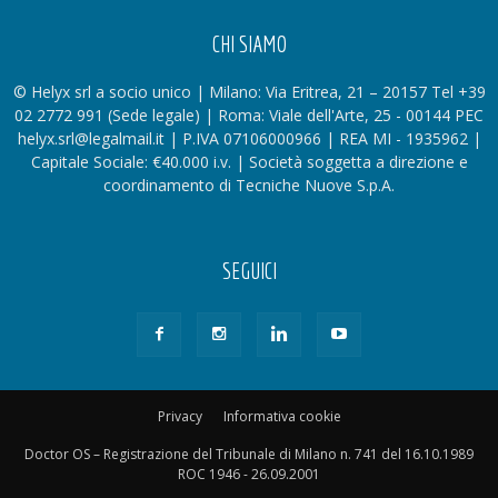
CHI SIAMO
© Helyx srl a socio unico | Milano: Via Eritrea, 21 – 20157 Tel +39
02 2772 991 (Sede legale) | Roma: Viale dell'Arte, 25 - 00144 PEC
helyx.srl@legalmail.it | P.IVA 07106000966 | REA MI - 1935962 |
Capitale Sociale: €40.000 i.v. | Società soggetta a direzione e
coordinamento di Tecniche Nuove S.p.A.
SEGUICI
Privacy
Informativa cookie
Doctor OS – Registrazione del Tribunale di Milano n. 741 del 16.10.1989
ROC 1946 - 26.09.2001