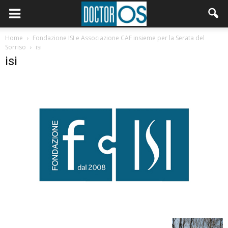
Home
Fondazione ISI e Associazione CAF insieme per la Serata del
Sorriso
isi
isi