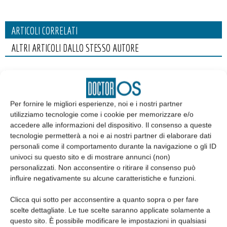
ARTICOLI CORRELATI
ALTRI ARTICOLI DALLO STESSO AUTORE
Lo studio odontoiatrico nell’era dell’AI.
Chiave competitiva o rischio nascosto?
Per fornire le migliori esperienze, noi e i nostri partner
utilizziamo tecnologie come i cookie per memorizzare e/o
Alfadocs si rinnova: nuova identità per la
accedere alle informazioni del dispositivo. Il consenso a queste
piattaforma scelta da oltre 12.000
tecnologie permetterà a noi e ai nostri partner di elaborare dati
personali come il comportamento durante la navigazione o gli ID
professionisti della sanità privata
univoci su questo sito e di mostrare annunci (non)
personalizzati. Non acconsentire o ritirare il consenso può
Salute orale e performance sportiva: il
influire negativamente su alcune caratteristiche e funzioni.
legame (spesso sottovalutato) che può
fare la differenza
Clicca qui sotto per acconsentire a quanto sopra o per fare
scelte dettagliate. Le tue scelte saranno applicate solamente a
questo sito. È possibile modificare le impostazioni in qualsiasi