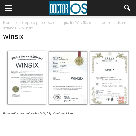
Home
Il doppio percorso della qualità WINSIX: dal prodotto al sistema
azienda
winsix
winsix
Il brevetto rilasciato alla CAB, Clip Abutment Bar