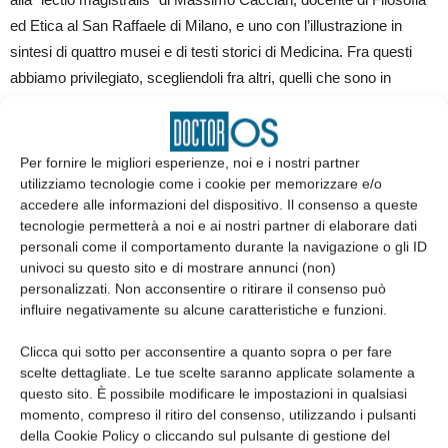
ed Etica al San Raffaele di Milano, e uno con l’illustrazione in
sintesi di quattro musei e di testi storici di Medicina. Fra questi
abbiamo privilegiato, scegliendoli fra altri, quelli che sono in
qualche modo legati ai Maestri e Pionieri dell’Odontoiatria presenti
in questo volume. L’augurio ovviamente è che questo lavoro
possa servire da utile supporto e stimolo ai giovani per la
Per fornire le migliori esperienze, noi e i nostri partner
lorrofessione e futura carriera.
utilizziamo tecnologie come i cookie per memorizzare e/o
accedere alle informazioni del dispositivo. Il consenso a queste
tecnologie permetterà a noi e ai nostri partner di elaborare dati
Prof. Damaso Caprioglio
personali come il comportamento durante la navigazione o gli ID
Autore di 16 libri di cui alcuni in lingue inglese, francese ed autore
univoci su questo sito e di mostrare annunci (non)
di oltre 230 pubblicazioni su riviste internazionali, soprattutto su
personalizzati. Non acconsentire o ritirare il consenso può
influire negativamente su alcune caratteristiche e funzioni.
traumi dentali, Odontoiatria Pediatrica ed Ortodonzia.
Clicca qui sotto per acconsentire a quanto sopra o per fare
Prof. Paolo Zampetti
scelte dettagliate. Le tue scelte saranno applicate solamente a
È Professore Titolare del Corso Ufficiale Fondamentale di Storia
questo sito. È possibile modificare le impostazioni in qualsiasi
dell’Odontoiatria presso il Corso di Laurea Magistrale in
momento, compreso il ritiro del consenso, utilizzando i pulsanti
della Cookie Policy o cliccando sul pulsante di gestione del
Odontoiatria e Protesi Dentaria dell’Università di Pavia.