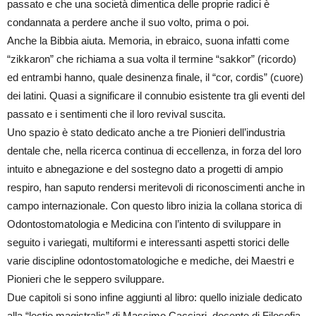
passato e che una società dimentica delle proprie radici è
condannata a perdere anche il suo volto, prima o poi.
Anche la Bibbia aiuta. Memoria, in ebraico, suona infatti come
“zikkaron” che richiama a sua volta il termine “sakkor” (ricordo)
ed entrambi hanno, quale desinenza finale, il “cor, cordis” (cuore)
dei latini. Quasi a significare il connubio esistente tra gli eventi del
passato e i sentimenti che il loro revival suscita.
Uno spazio è stato dedicato anche a tre Pionieri dell’industria
dentale che, nella ricerca continua di eccellenza, in forza del loro
intuito e abnegazione e del sostegno dato a progetti di ampio
respiro, han saputo rendersi meritevoli di riconoscimenti anche in
campo internazionale. Con questo libro inizia la collana storica di
Odontostomatologia e Medicina con l’intento di sviluppare in
seguito i variegati, multiformi e interessanti aspetti storici delle
varie discipline odontostomatologiche e mediche, dei Maestri e
Pionieri che le seppero sviluppare.
Due capitoli si sono infine aggiunti al libro: quello iniziale dedicato
alla “lectio magistralis” di Massimo Cacciari, docente di Filosofia