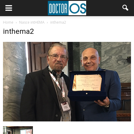
Home
Nasce intHEMA
inthema2
inthema2