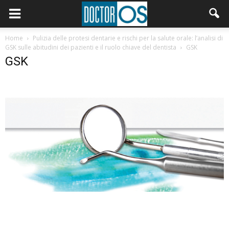
Home
Pulizia delle protesi dentarie e rischi per la salute orale: l’analisi di
GSK sulle abitudini dei pazienti e il ruolo chiave del dentista
GSK
GSK