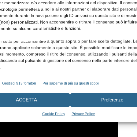
er memorizzare e/o accedere alle informazioni del dispositivo. Il conse
lista Paolo Del Debbio, sono intervenute tutte le figure
cnologie permetterà a noi e ai nostri partner di elaborare dati personal
rico Gherlone, presidente del Corso di Laurea in Odontoiatria
mento durante la navigazione o gli ID univoci su questo sito e di most
non) personalizzati. Non acconsentire o ritirare il consenso può influire
legio dei docenti universitari di Discipline
mente su alcune caratteristiche e funzioni.
 San Donato, Paolo Rotelli, e la dottoressa Gilda Gastaldi
mente curato i dettagli cromatici e artistici degli ambienti,
i sotto per acconsentire a quanto sopra o per fare scelte dettagliate. L
fo e docente dell’ateneo Massimo Cacciari, che hanno
aranno applicate solamente a questo sito. È possibile modificare le impo
asi momento, compreso il ritiro del consenso, utilizzando i pulsanti dell
nti a una platea affollatissima composta in larga parte dai
cliccando sul pulsante di gestione del consenso nella parte inferiore del
professione dentale milanese, lombarda e italiana.
.
Gestisci 913 fornitori
Per saperne di più su questi scopi
ACCETTA
Preferenze
Cookie Policy
Privacy Policy