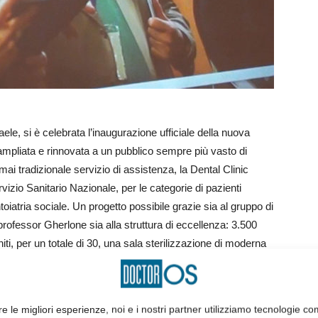
e, si è celebrata l’inaugurazione ufficiale della nuova
ampliata e rinnovata a un pubblico sempre più vasto di
ormai tradizionale servizio di assistenza, la Dental Clinic
vizio Sanitario Nazionale, per le categorie di pazienti
toiatria sociale. Un progetto possibile grazie sia al gruppo di
rofessor Gherlone sia alla struttura di eccellenza: 3.500
iti, per un totale di 30, una sala sterilizzazione di moderna
le didattiche e 36 postazioni manichini, due sale
tegrato da tecnologie di comunicazione avanzate. Non
ziata capacità didattica, poiché questi spazi saranno fruiti
re le migliori esperienze, noi e i nostri partner utilizziamo tecnologie co
ersità Vita-Salute San Raffaele per le attività formative e di