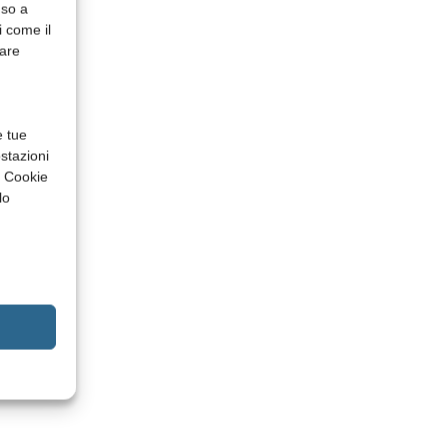
nso a
i come il
rare
e tue
stazioni
a Cookie
lo