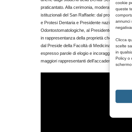
cookie p
praticantato. Alla cerimonia, moderata dal giorna
queste te
istituzionali del San Raffaele: dal professor En
comporta
annunci (
e Protesi Dentaria e Presidente nazionale del Col
negativa
Odontostomatologiche, al Presidente del Gruppo
in rappresentanza della proprietà che ha personal
Clicca qu
dal Preside della Facoltà di Medicina al filoso
scelte s
in qualsi
espresso parole di elogio e incoraggiamento dava
Policy o 
maggiori rappresentanti dell’accademia e della 
schermo