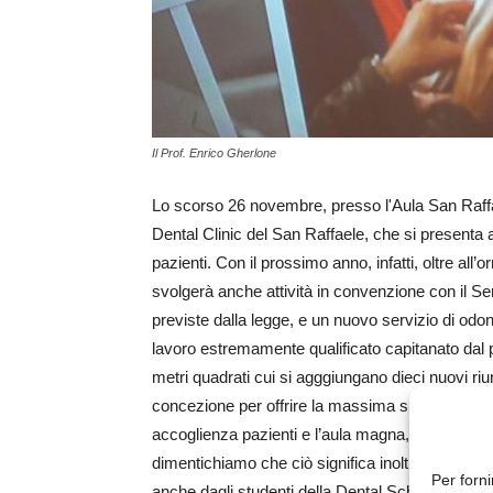
Il Prof. Enrico Gherlone
Lo scorso 26 novembre, presso l'Aula San Raffael
Dental Clinic del San Raffaele, che si presenta 
pazienti. Con il prossimo anno, infatti, oltre all’
svolgerà anche attività in convenzione con il Ser
previste dalla legge, e un nuovo servizio di odon
lavoro estremamente qualificato capitanato dal p
metri quadrati cui si agggiungano dieci nuovi riun
concezione per offrire la massima sicurezza, au
accoglienza pazienti e l’aula magna, il tutto in
dimentichiamo che ciò significa inoltre una poten
Per forni
anche dagli studenti della Dental School dell’Univ