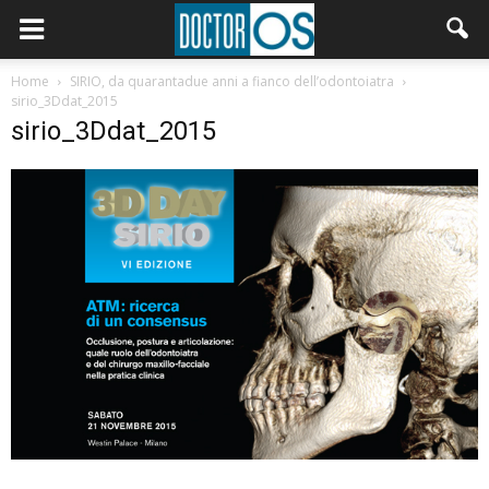
Home
SIRIO, da quarantadue anni a fianco dell’odontoiatra
sirio_3Ddat_2015
sirio_3Ddat_2015