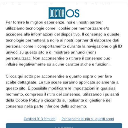
Grazie al magnetismo e alla meritata stima che il Prof. Labanca
ha ottenuto fino ai vertici del College, questo Meeting italiano ha
quest’anno ospitato anche le più illustri figure di riferimento del
Per fornire le migliori esperienze, noi e i nostri partner
board internazionale. Erano presenti, infatti, il Segretario generale
utilizziamo tecnologie come i cookie per memorizzare e/o
internazionale Dr. John Hinterman, il Direttore dello sviluppo Prof.
accedere alle informazioni del dispositivo. Il consenso a queste
tecnologie permetterà a noi e ai nostri partner di elaborare dati
Phillip Dowell, il Registrar Europeo, Dr. Argirios Pissiotis e l’Editor
personali come il comportamento durante la navigazione o gli ID
internazionale di ICD, Prof. Dov Sydney, al quale in occasione di
univoci su questo sito e di mostrare annunci (non)
questo evento è stata conferita la carica di membro onorario della
personalizzati. Non acconsentire o ritirare il consenso può
sezione italiana.
influire negativamente su alcune caratteristiche e funzioni.
Clicca qui sotto per acconsentire a quanto sopra o per fare
Per conoscere meglio il College e la sua sezione italiana:
scelte dettagliate. Le tue scelte saranno applicate solamente a
https://www.icd-europe.com/district-10-italy/
●
questo sito. È possibile modificare le impostazioni in qualsiasi
momento, compreso il ritiro del consenso, utilizzando i pulsanti
della Cookie Policy o cliccando sul pulsante di gestione del
consenso nella parte inferiore dello schermo.
Gestisci 913 fornitori
Per saperne di più su questi scopi