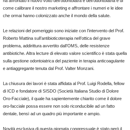
ha affrontato il nuovo volto dell’odontoiatra e dell’odontoiatria e di
come calibrare il nostro marketing e affrontare i numeri e le idee
che ormai hanno colonizzato anche il mondo della salute.
Le relazioni del pomeriggio sono iniziate con l’intervento del Prof.
Roberto Mattina sull’antibioticoterapia nell’ottica del grave
problema, addirittura avvertito dall’OMS, delle resistenze
antibiotiche. Altra lecture di elevato valore scientifico è stata quella
sulla gestione odontoiatrica del paziente in terapia anticoagulante
e antiaggregante tenuta dal Prof. Valter Monzani.
La chiusura dei lavori è stata affidata al Prof. Luigi Rodella, fellow
di ICD e fondatore di SISDO (Società Italiana Studio di Dolore
Oro-Facciale), il quale ha sapientemente chiarito come il dolore
oro-facciale possa essere non solo riconducibile ad un fatto
dentale, bensì ad un quadro più importante e ampio.
Novità esclusiva di questa giornata congressuale è stato però il