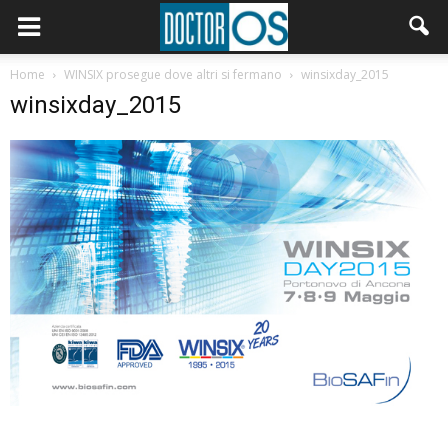
Home
WINSIX prosegue dove altri si fermano
winsixday_2015
winsixday_2015