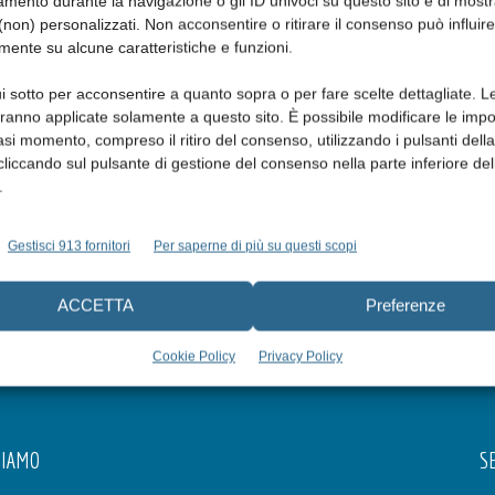
mento durante la navigazione o gli ID univoci su questo sito e di most
non) personalizzati. Non acconsentire o ritirare il consenso può influire
mente su alcune caratteristiche e funzioni.
i sotto per acconsentire a quanto sopra o per fare scelte dettagliate. L
aranno applicate solamente a questo sito. È possibile modificare le impo
asi momento, compreso il ritiro del consenso, utilizzando i pulsanti dell
cliccando sul pulsante di gestione del consenso nella parte inferiore del
.
Gestisci 913 fornitori
Per saperne di più su questi scopi
ACCETTA
Preferenze
Cookie Policy
Privacy Policy
SIAMO
SE