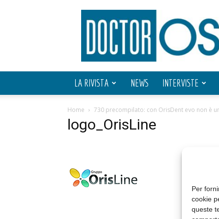
Doctor
OS
LA RIVISTA
NEWS
INTERVISTE
Home
730 precompilato: con OrisDent evo non è u
logo_OrisLine
Per forni
cookie p
queste te