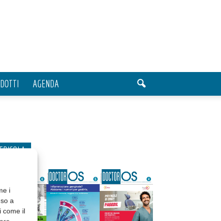
DOTTI
AGENDA
EDICOLA
me i
nso a
i come il