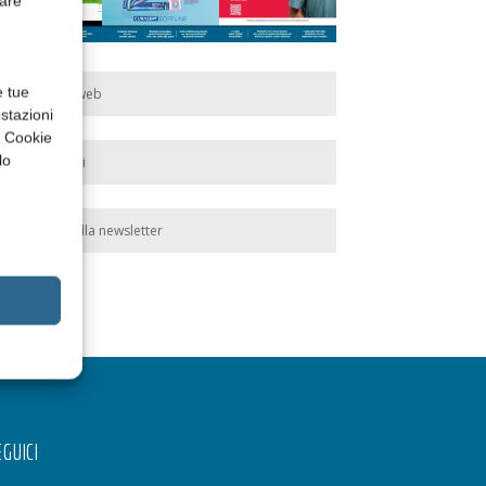
rare
e tue
Edicola web
stazioni
a Cookie
lo
Abbonati
Iscriviti alla newsletter
GUICI