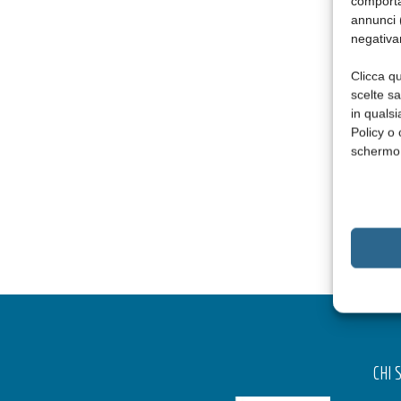
comporta
annunci (
negativa
Clicca qu
scelte s
in qualsi
Policy o 
schermo
CHI 