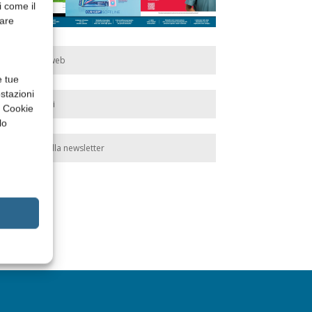
i come il
rare
Edicola web
e tue
stazioni
Abbonati
a Cookie
lo
Iscriviti alla newsletter