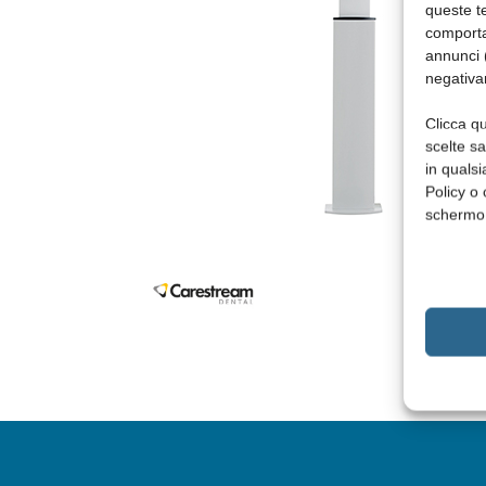
queste te
comporta
annunci (
negativa
Clicca qu
scelte s
in qualsi
Policy o 
schermo