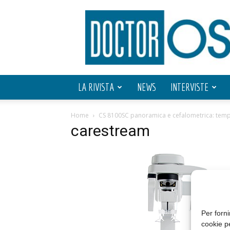
Doctor
OS
LA RIVISTA
NEWS
INTERVISTE
Home
CS 8100SC panoramica e cefalometrica: tempi
carestream
Per forni
cookie p