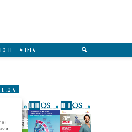
DOTTI
AGENDA
EDICOLA
me i
nso a