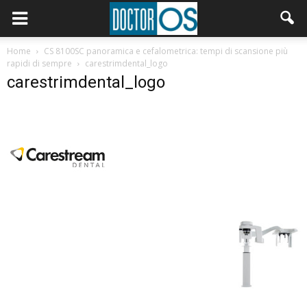
Home
CS 8100SC panoramica e cefalometrica: tempi di scansione più
rapidi di sempre
carestrimdental_logo
carestrimdental_logo