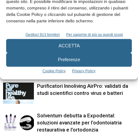
questo sito. È possibile modificare le impostazioni in qualsiasi
orale
momento, compreso il ritiro del consenso, utilizzando i pulsanti
della Cookie Policy o cliccando sul pulsante di gestione del
consenso nella parte inferiore dello schermo.
ARTICOLI CORRELATI
Gestisci 913 fornitori
Per saperne di più su questi scopi
ALTRI ARTICOLI DALLO STESSO AUTORE
ACCETTA
Solventum™ Filtek™ – Il nuovo fornetto
Preferenze
scalda compositi migliora la fluidità con
un solo tocco
Cookie Policy
Privacy Policy
Purificatori Innoliving AirPro: validati da
studi scientifici contro virus e batteri
Solventum debutta a Expodental:
soluzioni avanzate per l’odontoiatria
restaurativa e l’ortodonzia