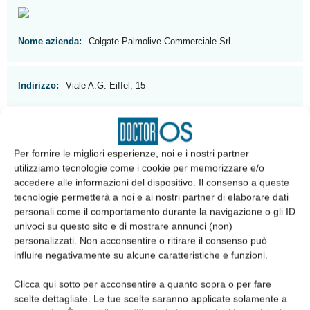
Nome azienda:
Colgate-Palmolive Commerciale Srl
Indirizzo:
Viale A.G. Eiffel, 15
Telefono:
06.549061
Per fornire le migliori esperienze, noi e i nostri partner
utilizziamo tecnologie come i cookie per memorizzare e/o
accedere alle informazioni del dispositivo. Il consenso a queste
tecnologie permetterà a noi e ai nostri partner di elaborare dati
personali come il comportamento durante la navigazione o gli ID
univoci su questo sito e di mostrare annunci (non)
personalizzati. Non acconsentire o ritirare il consenso può
influire negativamente su alcune caratteristiche e funzioni.
Articolo precedente
Articolo successivo
Clicca qui sotto per acconsentire a quanto sopra o per fare
Novità editoriale – Integratori
AIDI: entusiasmo, ricerca e tanti
scelte dettagliate. Le tue scelte saranno applicate solamente a
naturali in odontoiatria e igiene
progetti