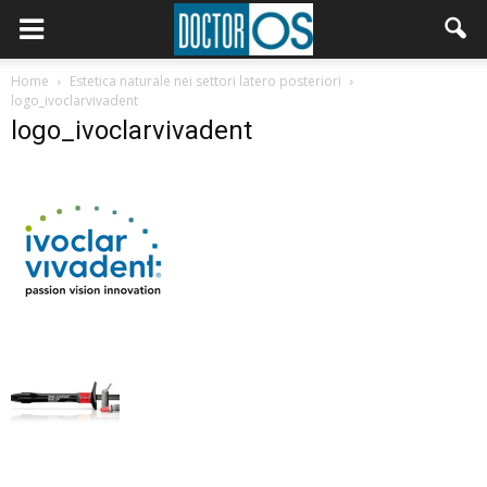
Home
Estetica naturale nei settori latero posteriori
logo_ivoclarvivadent
logo_ivoclarvivadent