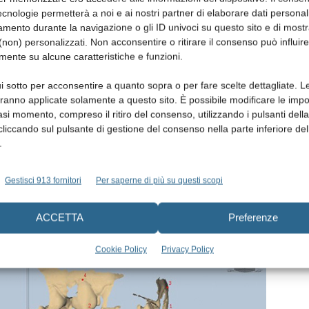
 preparato, disponibile e gentile sempre pronto ad
cnologie permetterà a noi e ai nostri partner di elaborare dati personal
med sarà lieto di accogliervi presso la propria sede, per
mento durante la navigazione o gli ID univoci su questo sito e di most
non) personalizzati. Non acconsentire o ritirare il consenso può influire
 agli eventuali quesiti.
mente su alcune caratteristiche e funzioni.
i sotto per acconsentire a quanto sopra o per fare scelte dettagliate. L
aranno applicate solamente a questo sito. È possibile modificare le impo
asi momento, compreso il ritiro del consenso, utilizzando i pulsanti dell
cliccando sul pulsante di gestione del consenso nella parte inferiore del
.
Gestisci 913 fornitori
Per saperne di più su questi scopi
ACCETTA
Preferenze
Cookie Policy
Privacy Policy