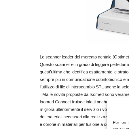
Lo scanner leader del mercato dentale (Optimet D
Questo scanner è in grado di leggere perfettamen
quest’ultima che identifica esattamente le strat
sempre più in comunicazione odontotecnico e med
l’utilizzo di file di interscambio STL anche la s
Ma le novità proposte da Isomed sono veramente
Isomed Connect fruisce infatti anche del sevizi
migliora ulteriormente il servizio rivolto ai c
dei materiali necessari alla realizzazione di molte
Per forni
e corone in materiali per fusione a cera persa
cookie p