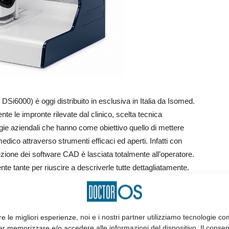
Si6000) è oggi distribuito in esclusiva in Italia da Isomed.
te le impronte rilevate dal clinico, scelta tecnica
egie aziendali che hanno come obiettivo quello di mettere
ico attraverso strumenti efficaci ed aperti. Infatti con
elezione dei software CAD è lasciata totalmente all’operatore.
 tante per riuscire a descriverle tutte dettagliatamente.
o di Chirurgia Software Assistita SpeedyGuide, che oggi
lienti Isomed per mezzo di una nuovissima stampante 3D SLA e
 tipologie di manufatti (bite, porta impronte individuali, ponti
re le migliori esperienze, noi e i nostri partner utilizziamo tecnologie co
, modelli). Non vi resta che chiedere immediatamente
er memorizzare e/o accedere alle informazioni del dispositivo. Il conse