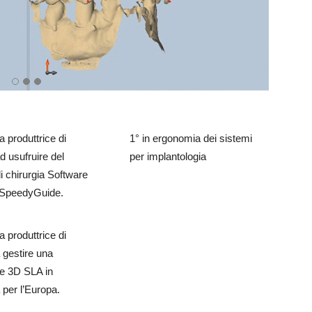
a produttrice di
1° in ergonomia dei sistemi
d usufruire del
per implantologia
di chirurgia Software
a SpeedyGuide.
a produttrice di
a gestire una
e 3D SLA in
 per l’Europa.