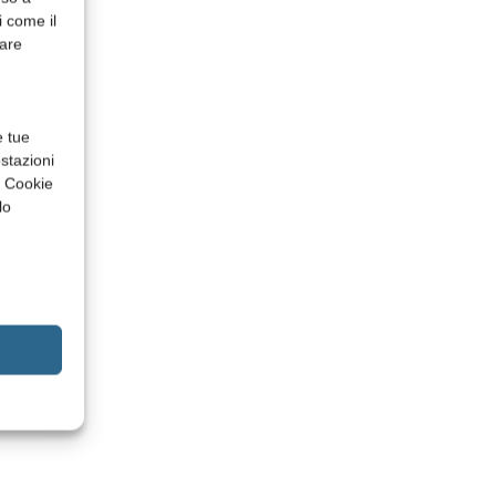
i come il
rare
e tue
stazioni
a Cookie
lo