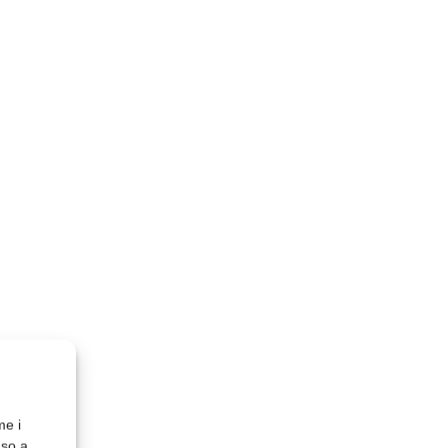
me i
nso a