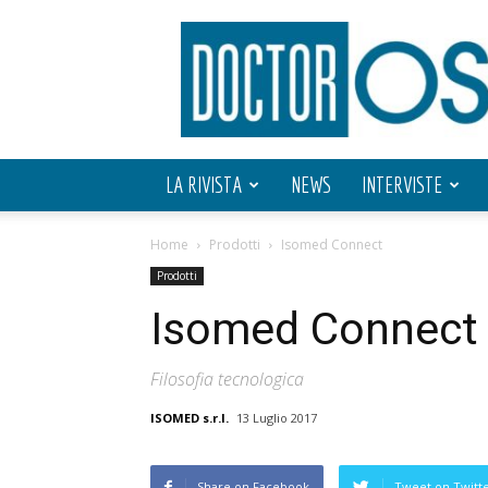
Doctor
OS
LA RIVISTA
NEWS
INTERVISTE
Home
Prodotti
Isomed Connect
Prodotti
Isomed Connect
Filosofia tecnologica
ISOMED s.r.l.
13 Luglio 2017
Share on Facebook
Tweet on Twitt