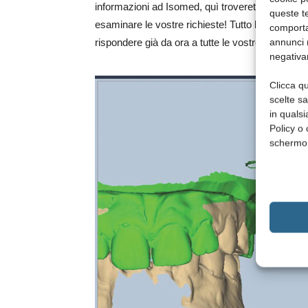
informazioni ad Isomed, quì troverete personale
queste te
esaminare le vostre richieste! Tutto lo staff Iso
comporta
annunci (
rispondere già da ora a tutte le vostre esigenze e
negativa
Clicca qu
scelte s
in qualsi
Policy o 
schermo