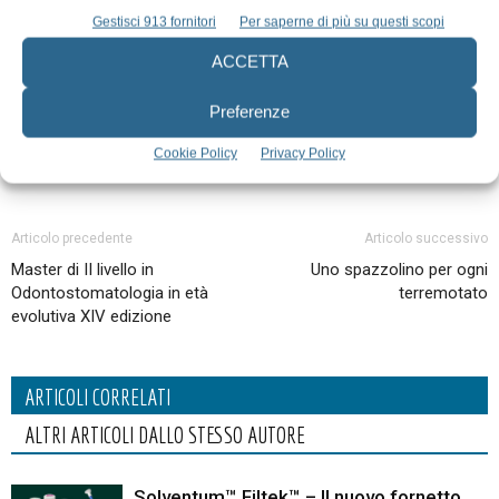
Telefono:
+39 02.9622799
Gestisci 913 fornitori
Per saperne di più su questi scopi
ACCETTA
Preferenze
Cookie Policy
Privacy Policy
Articolo precedente
Articolo successivo
Master di II livello in
Uno spazzolino per ogni
Odontostomatologia in età
terremotato
evolutiva XIV edizione
ARTICOLI CORRELATI
ALTRI ARTICOLI DALLO STESSO AUTORE
Solventum™ Filtek™ – Il nuovo fornetto