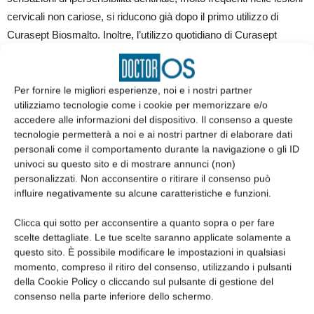
cervicali non cariose, si riducono già dopo il primo utilizzo di
Curasept Biosmalto. Inoltre, l’utilizzo quotidiano di Curasept
Biosmalto aiuta a controllare efficacemente il biofilm batterico, e
soprattutto le specie cariogene come lo Streptococcus mutans,
contribuendo a ridurre il rischio di carie dentarie su denti sani ma
Per fornire le migliori esperienze, noi e i nostri partner
utilizziamo tecnologie come i cookie per memorizzare e/o
anche di recidive su quelli già trattati dal dentista.
accedere alle informazioni del dispositivo. Il consenso a queste
tecnologie permetterà a noi e ai nostri partner di elaborare dati
personali come il comportamento durante la navigazione o gli ID
univoci su questo sito e di mostrare annunci (non)
personalizzati. Non acconsentire o ritirare il consenso può
Nome azienda:
Curaden Healthcare S.p.A.
influire negativamente su alcune caratteristiche e funzioni.
Clicca qui sotto per acconsentire a quanto sopra o per fare
Indirizzo:
Via Parini, 19 - Saronno (VA)
scelte dettagliate. Le tue scelte saranno applicate solamente a
questo sito. È possibile modificare le impostazioni in qualsiasi
momento, compreso il ritiro del consenso, utilizzando i pulsanti
Sito Internet:
https://www.curaden.it
della Cookie Policy o cliccando sul pulsante di gestione del
consenso nella parte inferiore dello schermo.