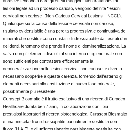
abrasive tendono a dare gli effetti maggiori. Non trattandosi di
lesioni legate ad un processo carioso, vengono definite “lesioni
cervicali non cariose” (Non-Carious Cervical Lesions – NCCL).
Qualunque sia la causa della lesione cervicale non cariosa, il
risultato evidenziabile è una perdita progressiva e continuativa dei
minerali che costituiscono i cristalli di idrossiapatite dai tessuti duri
dei denti, fenomeno che prende il nome di demineralizzazione. La
saliva con gli elementi disciolti al suo interno e l’igiene orale non
sono sufficienti per contrastare efficacemente la
demineralizzazione nelle lesioni cervicali non cariose, e diventa
necessario sopperire a questa carenza, fornendo dall’esterno gli
elementi necessari alla costituzione di nuova fase minerale,
possibilmente più resistente.
Curasept Biosmalto è il frutto esclusivo di una ricerca di Curaden
Healthcare durata ben 7 anni, in collaborazione con i più
prestigiosi laboratori di ricerca biotecnologica. Curasept Biosmalto
è una miscela di un’idrossiapatite parzialmente sostituita con
fluoro (H.A.F), e di un’idrossiapatite parzialmente sostituita con