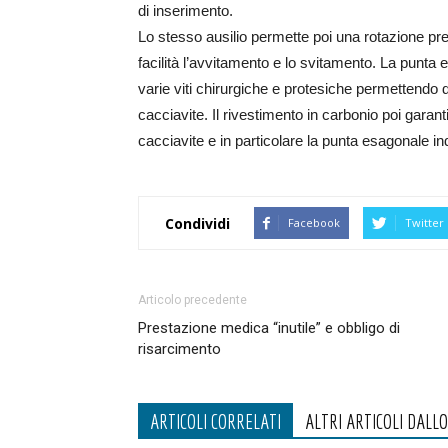
di inserimento.
Lo stesso ausilio permette poi una rotazione pr
facilità l’avvitamento e lo svitamento. La punt
varie viti chirurgiche e protesiche permettendo di
cacciavite. Il rivestimento in carbonio poi gar
cacciavite e in particolare la punta esagonale i
Condividi
Facebook
Twitter
Articolo precedente
Prestazione medica “inutile” e obbligo di
risarcimento
ARTICOLI CORRELATI
ALTRI ARTICOLI DALL