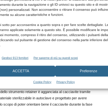
mento durante la navigazione o gli ID univoci su questo sito e di most
non) personalizzati. Non acconsentire o ritirare il consenso può influire
mente su alcune caratteristiche e funzioni.
i sotto per acconsentire a quanto sopra o per fare scelte dettagliate. L
aranno applicate solamente a questo sito. È possibile modificare le impo
asi momento, compreso il ritiro del consenso, utilizzando i pulsanti dell
ner durante le manovre di avvitamento e svitamento.
cliccando sul pulsante di gestione del consenso nella parte inferiore del
.
gando i cacciavite con fili interdentali o legature
ro in bocca al paziente, non venissero poi ingoiati. La
Gestisci 913 fornitori
Per saperne di più su questi scopi
ndo lo strumento, può a sua volta essere elemento di
iavite. Di recente è stato proposto un cacciavite (Secure
ACCETTA
Preferenze
aggancio sferico che assicura il cacciavite stesso ad uno
sistema il cacciavite può essere agevolmente portato dentro
Cookie Policy
Privacy Policy
ntenendolo in posizione con una mano tramite il retainer
 dello strumento retainer è agganciata al cacciavite tramite
ateriale sterilizzabile in autoclave e progettato per avere
lo scopo di poter orientare bene il cacciavite durante la fase