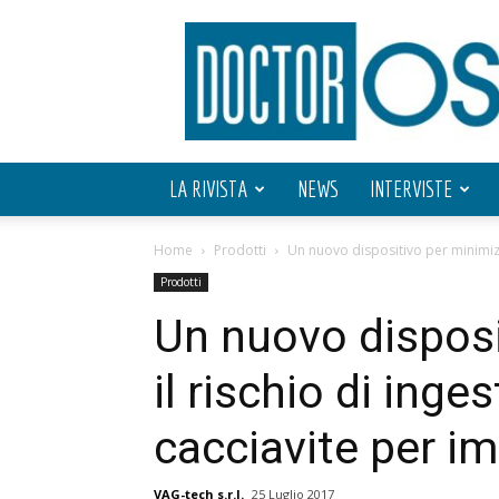
Doctor
OS
LA RIVISTA
NEWS
INTERVISTE
Home
Prodotti
Un nuovo dispositivo per minimizza
Prodotti
Un nuovo disposi
il rischio di inge
cacciavite per i
VAG-tech s.r.l.
25 Luglio 2017