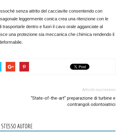
essoché senza attrito del cacciavite consentendo con
a esagonale leggermente conica crea una ritenzione con le
 trasportarle dentro e fuori il cavo orale agganciate al
antisce una protezione sia meccanica che chimica rendendo il
ndeformabile.
Articolo successivo
“State-of-the-art” preparazione di turbine e
contrangoli odontoiatrici
O STESSO AUTORE