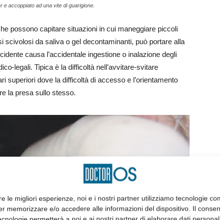
 e accoppiato ad una vite di guarigione.
he possono capitare situazioni in cui maneggiare piccoli
i scivolosi da saliva o gel decontaminanti, può portare alla
incidente causa l’accidentale ingestione o inalazione degli
legali. Tipica è la difficoltà nell’avvitare-svitare
 superiori dove la difficoltà di accesso e l’orientamento
e la presa sullo stesso.
re le migliori esperienze, noi e i nostri partner utilizziamo tecnologie co
er memorizzare e/o accedere alle informazioni del dispositivo. Il conse
cnologie permetterà a noi e ai nostri partner di elaborare dati personal