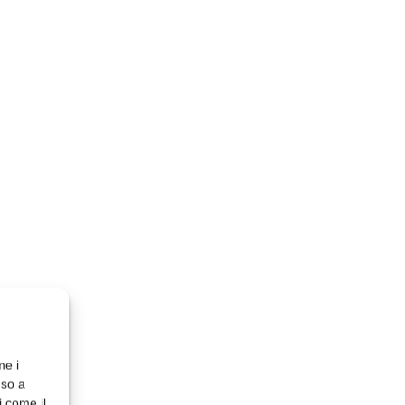
me i
nso a
i come il