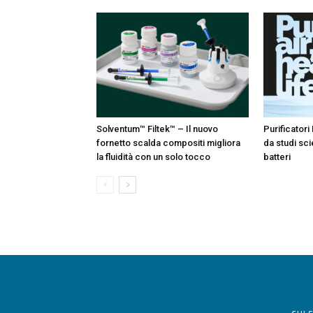
Solventum™ Filtek™ – Il nuovo
Purificatori 
fornetto scalda compositi migliora
da studi sci
la fluidità con un solo tocco
batteri