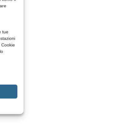
rare
e tue
stazioni
a Cookie
lo