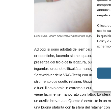
comporta
annunci (
negativa
Clicca qu
scelte s
in qualsi
Cacciavite Secure Screwdriver mantenuto in posizione dal retai
Policy o 
schermo
Ad oggi si sono adottati dei semplici “trucchi”, le
ortodontiche, facendo si che, qualora scivolasse
presenza del filo o della legatura, pur assicura
ingombro creando difficoltà a maneggiare i cacc
Screwdriver della VAG-Tech) con un sistema di 
strumento cosiddetto retainer. Grazie a questo 
e fuori il cavo orale in estrema sicurezza e, ma
viene facilmente manovrato con l’altra. La sfera
un ausilio brevettato. Questo è costruito in un m
una buona stabilità con la sfera del retainer con 