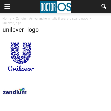
Home
Zendium Arriva anche in Italia il segreto scandinavo
unilever_logo
unilever_logo