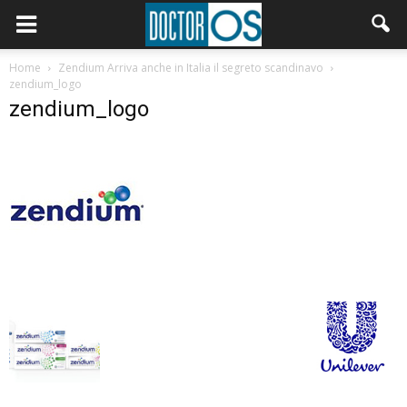
Home
Zendium Arriva anche in Italia il segreto scandinavo
zendium_logo
zendium_logo