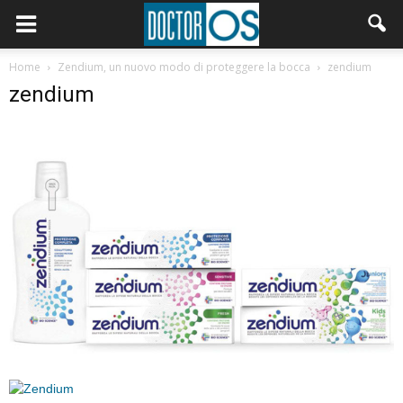
Home
Zendium, un nuovo modo di proteggere la bocca
zendium
zendium