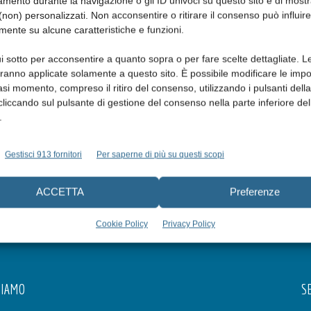
mento durante la navigazione o gli ID univoci su questo sito e di most
non) personalizzati. Non acconsentire o ritirare il consenso può influire
mente su alcune caratteristiche e funzioni.
i sotto per acconsentire a quanto sopra o per fare scelte dettagliate. L
aranno applicate solamente a questo sito. È possibile modificare le impo
asi momento, compreso il ritiro del consenso, utilizzando i pulsanti dell
cliccando sul pulsante di gestione del consenso nella parte inferiore del
.
Gestisci 913 fornitori
Per saperne di più su questi scopi
ACCETTA
Preferenze
Cookie Policy
Privacy Policy
SIAMO
SE