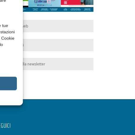
rare
e tue
Edicola web
stazioni
a Cookie
lo
Abbonati
Iscriviti alla newsletter
GUICI