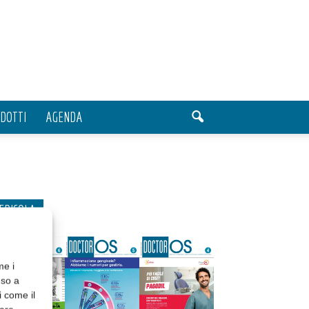
DOTTI
AGENDA
EDICOLA
me i
nso a
i come il