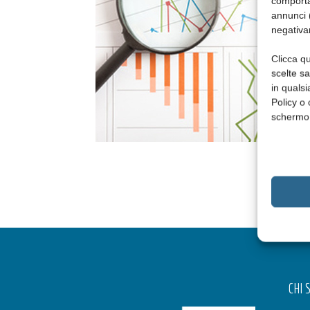
comporta
annunci (
negativa
Clicca qu
scelte s
in qualsi
Policy o 
schermo
CHI 