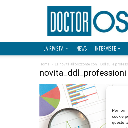
Doctor
OS
LA RIVISTA
NEWS
INTERVISTE
Home
Le novità all’orizzonte con il Ddl sulle profess
novita_ddl_professioni
Per forni
cookie p
queste te