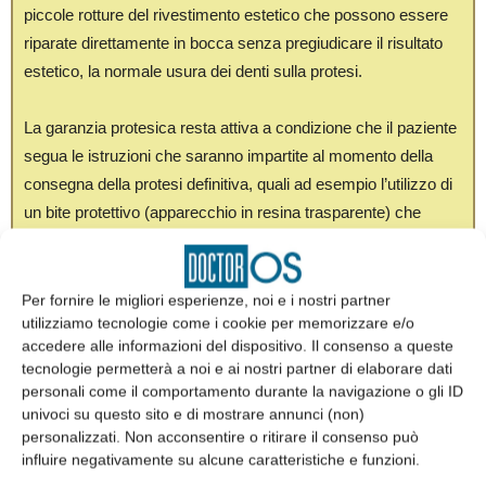
piccole rotture del rivestimento estetico che possono essere
riparate direttamente in bocca senza pregiudicare il risultato
estetico, la normale usura dei denti sulla protesi.
La garanzia protesica resta attiva a condizione che il paziente
segua le istruzioni che saranno impartite al momento della
consegna della protesi definitiva, quali ad esempio l’utilizzo di
un bite protettivo (apparecchio in resina trasparente) che
viene consegnato a tutti i pazienti con parafunzioni
(digrignamento e serramento) al termine del lavoro protesico,
al fine di prevenire eventuali rotture del rivestimento estetico.
Per fornire le migliori esperienze, noi e i nostri partner
utilizziamo tecnologie come i cookie per memorizzare e/o
accedere alle informazioni del dispositivo. Il consenso a queste
Condizione di efficacia ed operatività della garanzia è che il
tecnologie permetterà a noi e ai nostri partner di elaborare dati
paziente segua il piano di mantenimento concordato e rispetti
personali come il comportamento durante la navigazione o gli ID
la date previste per i controlli programmati, con una tolleranza
univoci su questo sito e di mostrare annunci (non)
personalizzati. Non acconsentire o ritirare il consenso può
massima di una settimana.
influire negativamente su alcune caratteristiche e funzioni.