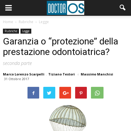
Home
Rubriche
Legge
Rubriche
Legge
Garanzia o “protezione” della
prestazione odontoiatrica?
seconda parte
Marco Lorenzo Scarpelli
,
Tiziano Testori
e
Massimo Manchisi
31 Ottobre 2017