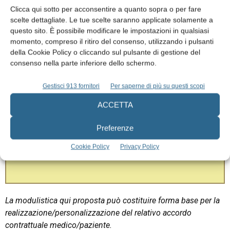
In caso di mancata ottemperanza alle prescrizioni concordate
Clicca qui sotto per acconsentire a quanto sopra o per fare
e sottoscritte dal paziente al momento dell’accettazione del
scelte dettagliate. Le tue scelte saranno applicate solamente a
piano terapeutico, la garanzia non sarà più efficace né
questo sito. È possibile modificare le impostazioni in qualsiasi
momento, compreso il ritiro del consenso, utilizzando i pulsanti
operativa.
della Cookie Policy o cliccando sul pulsante di gestione del
consenso nella parte inferiore dello schermo.
Nella cartella clinica è riportato il suo “piano di mantenimento
concordato”, ove tutte le sedute terapeutiche cui verrà
Gestisci 913 fornitori
Per saperne di più su questi scopi
sottoposto saranno vistate e da lei controfirmate.
ACCETTA
Di seguito troverà il form “Protezione sulla riabilitazione
implanto-protesica”.
Preferenze
Ringraziandola per la fiducia accordata, lo studio le porge i più
Cookie Policy
Privacy Policy
cordiali saluti.
La modulistica qui proposta può costituire forma base per la
realizzazione/personalizzazione del relativo accordo
contrattuale medico/paziente.