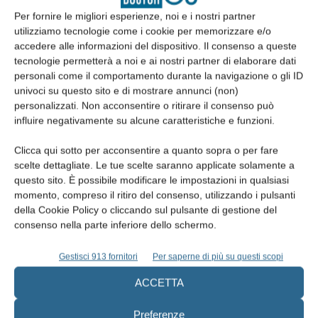
Articolo precedente
Articolo successivo
Per fornire le migliori esperienze, noi e i nostri partner
Scuola di Anestesia, Sedazione,
La Scuola Medica Salernitana
utilizziamo tecnologie come i cookie per memorizzare e/o
Implantologia in Odontoiatria
premia il professor Giorgio
accedere alle informazioni del dispositivo. Il consenso a queste
(SASI-Onlus)
Gastaldi
tecnologie permetterà a noi e ai nostri partner di elaborare dati
personali come il comportamento durante la navigazione o gli ID
univoci su questo sito e di mostrare annunci (non)
ARTICOLI CORRELATI
personalizzati. Non acconsentire o ritirare il consenso può
influire negativamente su alcune caratteristiche e funzioni.
ALTRI ARTICOLI DALLO STESSO AUTORE
Clicca qui sotto per acconsentire a quanto sopra o per fare
Pagamenti sanitari e innovazione digitale:
scelte dettagliate. Le tue scelte saranno applicate solamente a
questo sito. È possibile modificare le impostazioni in qualsiasi
il cambiamento nelle preferenze dei
momento, compreso il ritiro del consenso, utilizzando i pulsanti
pazienti
della Cookie Policy o cliccando sul pulsante di gestione del
consenso nella parte inferiore dello schermo.
La patologia da troppo benessere
Gestisci 913 fornitori
Per saperne di più su questi scopi
ACCETTA
Ugo Pasqualini, pioniere
Preferenze