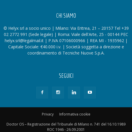
CHI SIAMO
© Helyx srl a socio unico | Milano: Via Eritrea, 21 – 20157 Tel +39
02 2772 991 (Sede legale) | Roma: Viale dell'Arte, 25 - 00144 PEC
helyx.srl@legalmail.it | P.IVA 07106000966 | REA MI - 1935962 |
Capitale Sociale: €40.000 i.v. | Società soggetta a direzione e
coordinamento di Tecniche Nuove S.p.A.
SEGUICI
Privacy
Informativa cookie
Doctor OS – Registrazione del Tribunale di Milano n. 741 del 16.10.1989
ROC 1946 - 26.09.2001