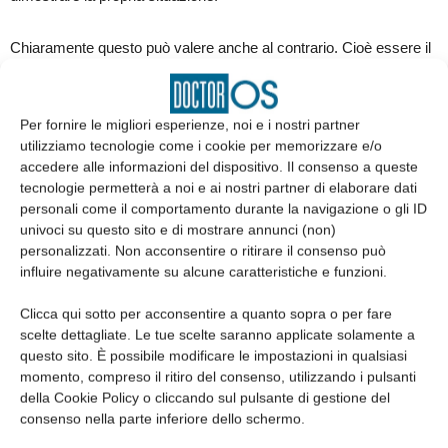
Chiaramente questo può valere anche al contrario. Cioè essere il
Fisco dello Stato estero a pretendere la tassazione dei redditi
prodotti all’estero, che vanno dichiarati in tale Paese oltre agli altri
redditi qualora venisse dimostrata un’effettiva e reale permanenza
Per fornire le migliori esperienze, noi e i nostri partner
utilizziamo tecnologie come i cookie per memorizzare e/o
per la maggior parte dell’anno in tale Paese senza che fosse
accedere alle informazioni del dispositivo. Il consenso a queste
avvenuta la prescritta dichiarazione di residenza.
tecnologie permetterà a noi e ai nostri partner di elaborare dati
personali come il comportamento durante la navigazione o gli ID
Le convenzioni contro le doppie imposizioni regolano tali
univoci su questo sito e di mostrare annunci (non)
personalizzati. Non acconsentire o ritirare il consenso può
situazioni conflittuali con il fine di evitare un sovrapporsi dei
influire negativamente su alcune caratteristiche e funzioni.
prelievi fiscali sul medesimo reddito da parte di amministrazioni
finanziarie di due (o più Paesi) attraverso meccanismi che
Clicca qui sotto per acconsentire a quanto sopra o per fare
riconoscono le imposte già versate in altro Paese ovvero
scelte dettagliate. Le tue scelte saranno applicate solamente a
questo sito. È possibile modificare le impostazioni in qualsiasi
esentano la tassazione di alcuni redditi in quanto tassate nell’altro
momento, compreso il ritiro del consenso, utilizzando i pulsanti
Paese. ●
della Cookie Policy o cliccando sul pulsante di gestione del
consenso nella parte inferiore dello schermo.