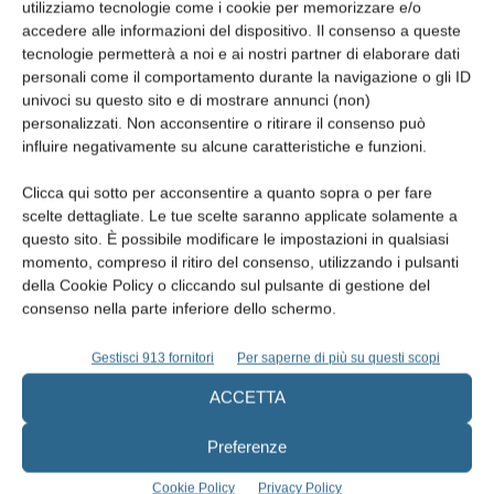
utilizziamo tecnologie come i cookie per memorizzare e/o
L’esigenza, quindi, di differenziare il comportamento del Fisco tra
accedere alle informazioni del dispositivo. Il consenso a queste
contribuenti “affidabili” e non con regimi premiali per i primi è
tecnologie permetterà a noi e ai nostri partner di elaborare dati
sempre più sentita per favorire la compliance fiscale.
personali come il comportamento durante la navigazione o gli ID
univoci su questo sito e di mostrare annunci (non)
personalizzati. Non acconsentire o ritirare il consenso può
Si spera nell’introduzione degli ISA già a partire dall’anno
influire negativamente su alcune caratteristiche e funzioni.
d’imposta 2018.
Clicca qui sotto per acconsentire a quanto sopra o per fare
scelte dettagliate. Le tue scelte saranno applicate solamente a
questo sito. È possibile modificare le impostazioni in qualsiasi
momento, compreso il ritiro del consenso, utilizzando i pulsanti
della Cookie Policy o cliccando sul pulsante di gestione del
consenso nella parte inferiore dello schermo.
Gestisci 913 fornitori
Per saperne di più su questi scopi
Articolo precedente
Articolo succes
ACCETTA
Perio Link Night, l’impegno di
www.chiediloall’odontoiatrapediatr
Sunstar Foundation nel
Colgate sostiene il progetto 
Preferenze
sensibilizzare la popolazione
Cookie Policy
Privacy Policy
sull’importanza dell’igiene orale