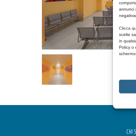
comporta
annunci (
negativa
Clicca qu
scelte s
in qualsi
Policy o 
schermo
CHI 