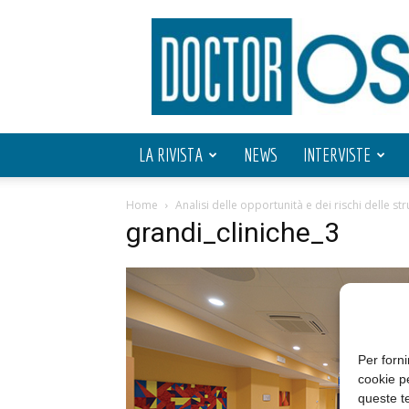
Doctor
OS
LA RIVISTA
NEWS
INTERVISTE
Home
Analisi delle opportunità e dei rischi delle st
grandi_cliniche_3
Per forni
cookie p
queste te