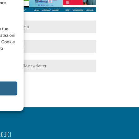
rare
Edicola web
e tue
stazioni
a Cookie
Abbonati
lo
Iscriviti alla newsletter
GUICI