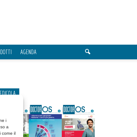
DOTTI
AGENDA
EDICOLA
me i
nso a
i come il