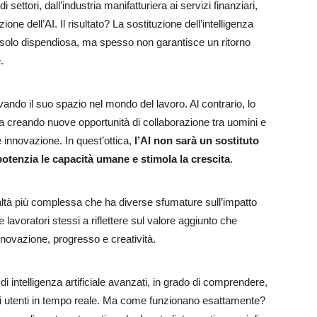
settori, dall’industria manifatturiera ai servizi finanziari,
ione dell’AI. Il risultato? La sostituzione dell’intelligenza
 solo dispendiosa, ma spesso non garantisce un ritorno
.
ovando il suo spazio nel mondo del lavoro. Al contrario, lo
stia creando nuove opportunità di collaborazione tra uomini e
innovazione. In quest’ottica,
l’AI non sarà un sostituto
tenzia le capacità umane e stimola la crescita
.
altà più complessa che ha diverse sfumature sull’impatto
 e lavoratori stessi a riflettere sul valore aggiunto che
 innovazione, progresso e creatività.
i intelligenza artificiale avanzati, in grado di comprendere,
li utenti in tempo reale. Ma come funzionano esattamente?