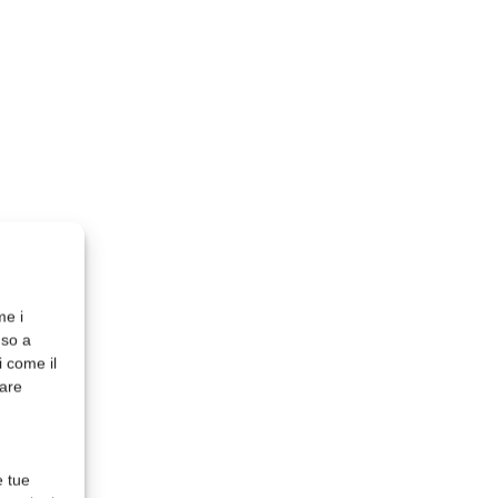
me i
nso a
i come il
rare
e tue