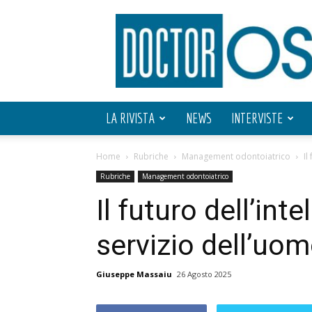
Doctor
OS
LA RIVISTA
NEWS
INTERVISTE
Home
Rubriche
Management odontoiatrico
Il
Rubriche
Management odontoiatrico
Il futuro dell’inte
servizio dell’uo
Giuseppe Massaiu
26 Agosto 2025