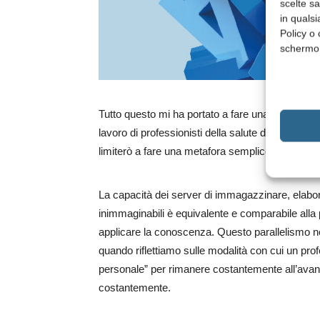
scelte s
in qualsi
Policy o 
schermo
Tutto questo mi ha portato a fare una riflessione
lavoro di professionisti della salute del sorriso ne
limiterò a fare una metafora semplice ma molto p
La capacità dei server di immagazzinare, elabora
inimmaginabili è equivalente e comparabile alla 
applicare la conoscenza. Questo parallelismo n
quando riflettiamo sulle modalità con cui un prof
personale” per rimanere costantemente all’ava
costantemente.