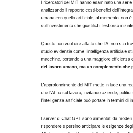
I ricercatori del MIT hanno esaminato una serie di 
analizzando il rapporto costi-benefici dell’integraz
umana con quella artificiale, al momento, non è
sull’investimento che giustifichi l’esborso iniziale
Questo non vuol dire affatto che l’AI non stia tr
studio evidenzia come l’intelligenza artificiale 
macchine, portando a una maggiore efficienza e 
del lavoro umano, ma un complemento che po
L’approfondimento del MIT mette in luce una re
che l’AI ha sul lavoro, invitando aziende, politici
l’intelligenza artificiale può portare in termini di
I server di Chat GPT sono alimentati da modelli d
rispondere e persino anticipare le esigenze deg