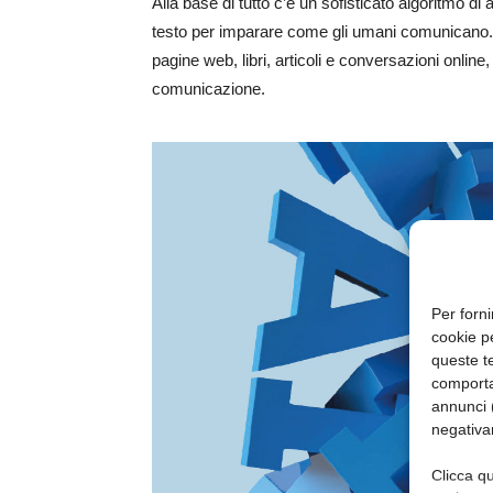
Alla base di tutto c’è un sofisticato algoritmo d
testo per imparare come gli umani comunicano. 
pagine web, libri, articoli e conversazioni onli
comunicazione.
Per forni
cookie p
queste te
comporta
annunci (
negativa
Clicca qu