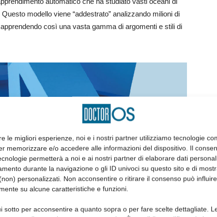
i apprendimento automatico che ha studiato vasti oceani di
Questo modello viene “addestrato” analizzando milioni di
ne, apprendendo così una vasta gamma di argomenti e stili di
re le migliori esperienze, noi e i nostri partner utilizziamo tecnologie co
er memorizzare e/o accedere alle informazioni del dispositivo. Il conse
cnologie permetterà a noi e ai nostri partner di elaborare dati personal
mento durante la navigazione o gli ID univoci su questo sito e di most
non) personalizzati. Non acconsentire o ritirare il consenso può influire
mente su alcune caratteristiche e funzioni.
i sotto per acconsentire a quanto sopra o per fare scelte dettagliate. L