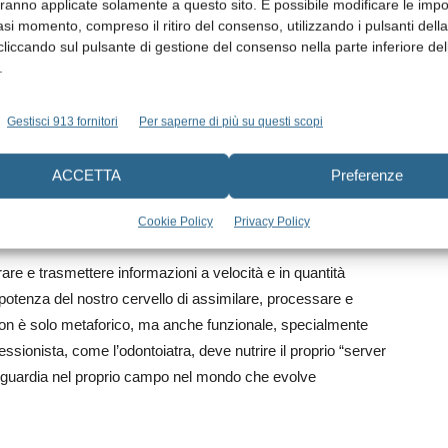
aranno applicate solamente a questo sito. È possibile modificare le impo
asi momento, compreso il ritiro del consenso, utilizzando i pulsanti dell
cliccando sul pulsante di gestione del consenso nella parte inferiore del
.
Gestisci 913 fornitori
Per saperne di più su questi scopi
 profonda riguardo alla connessione che esiste tra il nostro
ACCETTA
Preferenze
l mondo dell’odontoiatria e l’intelligenza artificiale. Mi
rofonda in tutte le sue sfaccettature.
Cookie Policy
Privacy Policy
re e trasmettere informazioni a velocità e in quantità
potenza del nostro cervello di assimilare, processare e
on è solo metaforico, ma anche funzionale, specialmente
essionista, come l’odontoiatra, deve nutrire il proprio “server
nguardia nel proprio campo nel mondo che evolve