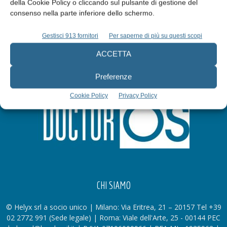
della Cookie Policy o cliccando sul pulsante di gestione del
consenso nella parte inferiore dello schermo.
Gestisci 913 fornitori
Per saperne di più su questi scopi
ACCETTA
Preferenze
Cookie Policy
Privacy Policy
CHI SIAMO
© Helyx srl a socio unico | Milano: Via Eritrea, 21 – 20157 Tel +39
02 2772 991 (Sede legale) | Roma: Viale dell'Arte, 25 - 00144 PEC