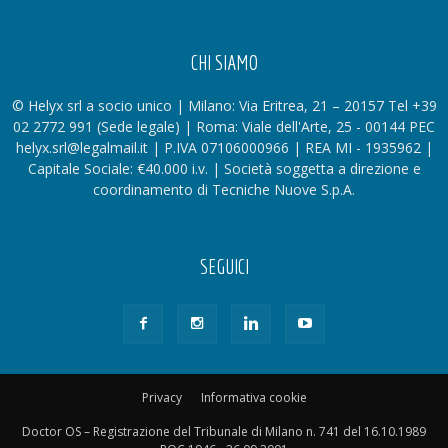
CHI SIAMO
© Helyx srl a socio unico | Milano: Via Eritrea, 21 – 20157 Tel +39
02 2772 991 (Sede legale) | Roma: Viale dell'Arte, 25 - 00144 PEC
helyx.srl@legalmail.it | P.IVA 07106000966 | REA MI - 1935962 |
Capitale Sociale: €40.000 i.v. | Società soggetta a direzione e
coordinamento di Tecniche Nuove S.p.A.
SEGUICI
Privacy
Informativa cookie
Doctor OS – Registrazione del Tribunale di Milano n. 741 del 16.10.1989