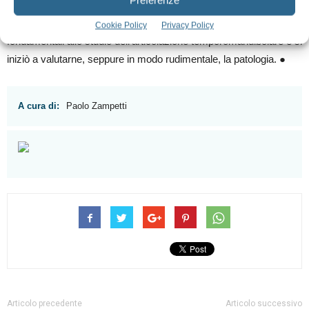
Descrisse inoltre, seppur genericamente, i legamenti articolari.
In seguito a tale opera, molti autori fornirono contributi
Cookie Policy
Privacy Policy
fondamentali allo studio dell’articolazione temporomandibolare e si
iniziò a valutarne, seppure in modo rudimentale, la patologia. ●
A cura di:
Paolo Zampetti
Articolo precedente
Articolo successivo