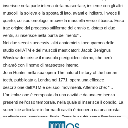
inserisce nella parte interna della mascella e, insieme con gli altri
muscoli, la solleva e la sposta di lato, avanti e indietro. Invece il
quarto, col suo omologo, muove la mascella verso il basso. Esso
trae origine dal processo stiliforme del cranio e, dotato di due
ventri, si inserisce nella punta del mento” .
Nei due secoli successivi altri anatomici si occuparono dello
studio dell’ATM e dei muscoli masticatori; Jacob Benignus
Winslow descrisse il muscolo pterigoideo interno, che però
chiamò con il nome di massetere interno.
John Hunter, nella sua opera The natural history of the human
teeth, pubblicata a Londra nel 1771, opera una efficace
descrizione dell’ATM e dei suoi movimenti. Affermò che: “...
L’articolazione è composta da una cavità e da una eminenza
presenti nell’osso temporale, nella quale si inserisce il condilo. La
superficie articolare in forma di cavità è ricoperta da una crosta
cartilaginosa, continuata, liscia. Tanto la cavità come l’eminenza
servono al moto dei condili della mascella inferiore”. Per quanto