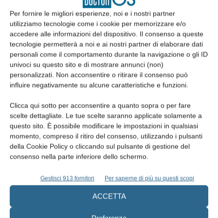
concerne quest’ultimo argomento, offrì sicuramente spunti molto
Per fornire le migliori esperienze, noi e i nostri partner
all’avanguardia per l’epoca; descrisse infatti la possibilità della
utilizziamo tecnologie come i cookie per memorizzare e/o
rotazione, della translazione e dello scivolamento dei condili, che
accedere alle informazioni del dispositivo. Il consenso a queste
possono compiere tale operazione in modo complementare in
tecnologie permetterà a noi e ai nostri partner di elaborare dati
personali come il comportamento durante la navigazione o gli ID
avanti ed in addietro, consentendo così la possibilità, durante la
univoci su questo sito e di mostrare annunci (non)
masticazione, di separare i frammenti di cibo più grossi in modo
personalizzati. Non acconsentire o ritirare il consenso può
da poter essere triturati dai molari. “... I condili possono dunque
influire negativamente su alcune caratteristiche e funzioni.
scivolare alternativamente all’indietro ed all’innanzi, dalla cavità
Clicca qui sotto per acconsentire a quanto sopra o per fare
all’eminenza e viceversa; cosicché, mentre un condilo si avanza,
scelte dettagliate. Le tue scelte saranno applicate solamente a
l’altro si muove all’indietro, rivolgendo il corpo della mascella da
questo sito. È possibile modificare le impostazioni in qualsiasi
un lato all’altro, e così, masticando tra i denti il boccone separato
momento, compreso il ritiro del consenso, utilizzando i pulsanti
dalla massa più grossa per mezzo del movimento sopra
della Cookie Policy o cliccando sul pulsante di gestione del
consenso nella parte inferiore dello schermo.
descritto. In questo caso il centro del moto passa esattamente nel
mezzo tra i due condili”. Fu il primo ad individuare le funzioni del
Gestisci 913 fornitori
Per saperne di più su questi scopi
disco articolare, che indicò come “una cartilagine mobile comune
ACCETTA
alla cavità e al condilo, che accompagna i movimenti di
quest’ultimo. La sua struttura è legamentoso-cartilaginea”.
Preferenze