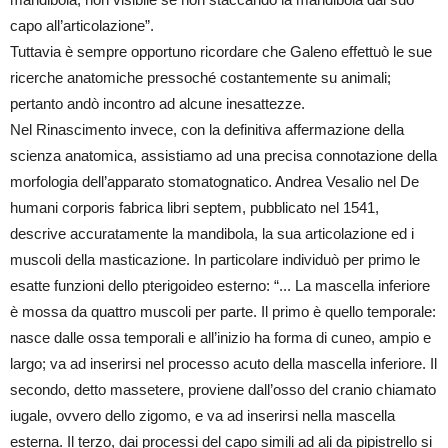
capo all’articolazione”.
Tuttavia è sempre opportuno ricordare che Galeno effettuò le sue
ricerche anatomiche pressoché costantemente su animali;
pertanto andò incontro ad alcune inesattezze.
Nel Rinascimento invece, con la definitiva affermazione della
scienza anatomica, assistiamo ad una precisa connotazione della
morfologia dell’apparato stomatognatico. Andrea Vesalio nel De
humani corporis fabrica libri septem, pubblicato nel 1541,
descrive accuratamente la mandibola, la sua articolazione ed i
muscoli della masticazione. In particolare individuò per primo le
esatte funzioni dello pterigoideo esterno: “... La mascella inferiore
è mossa da quattro muscoli per parte. Il primo è quello temporale:
nasce dalle ossa temporali e all’inizio ha forma di cuneo, ampio e
largo; va ad inserirsi nel processo acuto della mascella inferiore. Il
secondo, detto massetere, proviene dall’osso del cranio chiamato
iugale, ovvero dello zigomo, e va ad inserirsi nella mascella
esterna. Il terzo, dai processi del capo simili ad ali da pipistrello si