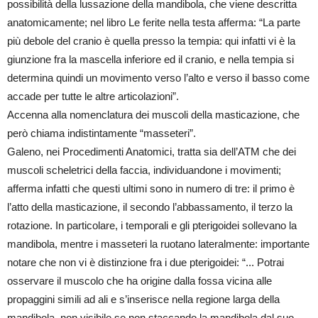
possibilità della lussazione della mandibola, che viene descritta
anatomicamente; nel libro Le ferite nella testa afferma: “La parte
più debole del cranio è quella presso la tempia: qui infatti vi è la
giunzione fra la mascella inferiore ed il cranio, e nella tempia si
determina quindi un movimento verso l’alto e verso il basso come
accade per tutte le altre articolazioni”.
Accenna alla nomenclatura dei muscoli della masticazione, che
però chiama indistintamente “masseteri”.
Galeno, nei Procedimenti Anatomici, tratta sia dell’ATM che dei
muscoli scheletrici della faccia, individuandone i movimenti;
afferma infatti che questi ultimi sono in numero di tre: il primo è
l’atto della masticazione, il secondo l’abbassamento, il terzo la
rotazione. In particolare, i temporali e gli pterigoidei sollevano la
mandibola, mentre i masseteri la ruotano lateralmente: importante
notare che non vi è distinzione fra i due pterigoidei: “... Potrai
osservare il muscolo che ha origine dalla fossa vicina alle
propaggini simili ad ali e s’inserisce nella regione larga della
mandibola, non visibile se non staccando la mandibola dal suo