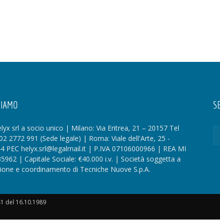
SIAMO
SE
lyx srl a socio unico | Milano: Via Eritrea, 21 – 20157 Tel
02 2772 991 (Sede legale) | Roma: Viale dell'Arte, 25 -
4 PEC helyx.srl@legalmail.it | P.IVA 07106000966 | REA MI
35962 | Capitale Sociale: €40.000 i.v. | Società soggetta a
zione e coordinamento di Tecniche Nuove S.p.A.
41 del 16.10.1989