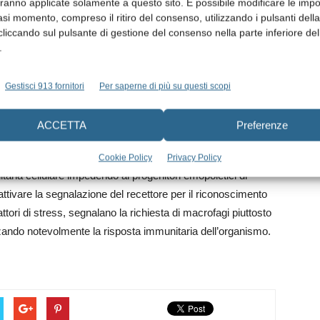
aranno applicate solamente a questo sito. È possibile modificare le impo
 della saliva fresca sterile sulla formazione di cellule
asi momento, compreso il ritiro del consenso, utilizzando i pulsanti dell
a fosfatasi acida tartrato-resistente. In linea con questo
cliccando sul pulsante di gestione del consenso nella parte inferiore del
ato l’espressione dei geni funzionali catepsina K, del
.
rato-resistente degli osteoclasti in presenza di saliva. Il TAK-
, il principale regolatore della osteoclastogenesi, così
Gestisci 913 fornitori
Per saperne di più su questi scopi
 fusione cellulare. A sostegno dell’ipotesi dello studio,
zialmente invertito l’effetto inibitorio sulla
ACCETTA
Preferenze
livare sui supporti di plastica e titanio utilizzati sembrerebbe
della segnalazione del recettore toll-like 4 ha rivelato che la
Cookie Policy
Privacy Policy
itaria cellulare impedendo ai progenitori emopoietici di
attivare la segnalazione del recettore per il riconoscimento
attori di stress, segnalano la richiesta di macrofagi piuttosto
enzando notevolmente la risposta immunitaria dell’organismo.