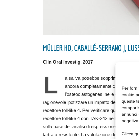
MÜLLER HD, CABALLÉ-SERRANO J, LUSS
Clin Oral Investig. 2017
L
a saliva potrebbe sopprimere l’osteo
ancora completamente chiarito. Con
Per forni
l’osteoclastogenesi nelle culture di 
cookie p
queste te
ragionevole ipotizzare un impatto della saliva su
comporta
recettore toll-like 4. Per verificare questa ipot
annunci (
recettore toll-like 4 con TAK-242 nelle colture d
negativa
sulla base dell’analisi di espressione genica e d
Clicca qu
tartrato-resistente. La valutazione del riassorbim