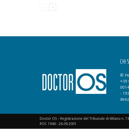
CHI 
© He
+39 
0014
- 19
dire
Doctor OS – Registrazione del Tribunale di Milano n. 7
ROC 1946 - 26.09.2001