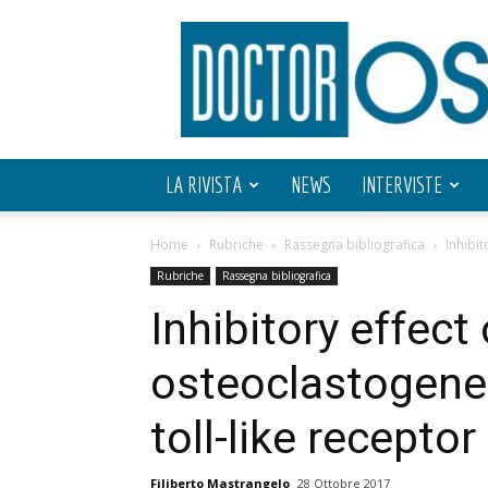
Doctor
OS
LA RIVISTA
NEWS
INTERVISTE
Home
Rubriche
Rassegna bibliografica
Inhibit
Rubriche
Rassegna bibliografica
Inhibitory effect 
osteoclastogenesi
toll-like receptor
Filiberto Mastrangelo
28 Ottobre 2017