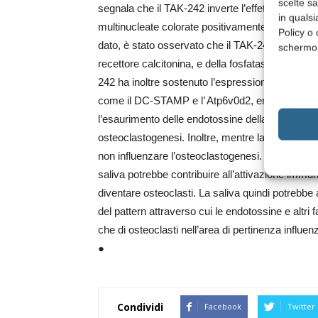
scelte s
segnala che il TAK-242 inverte l’effetto inibitorio
in qualsi
multinucleate colorate positivamente attraverso l
Policy o 
dato, è stato osservato che il TAK-242 ha aument
schermo
recettore calcitonina, e della fosfatasi acida tart
242 ha inoltre sostenuto l’espressione del NFATc1
come il DC-STAMP e l’ Atp6v0d2, entrambi geni di
l’esaurimento delle endotossine della saliva ha par
osteoclastogenesi. Inoltre, mentre la pellicola sa
non influenzare l’osteoclastogenesi. L’inibizione 
saliva potrebbe contribuire all’attivazione immun
diventare osteoclasti. La saliva quindi potrebbe 
del pattern attraverso cui le endotossine e altri f
che di osteoclasti nell’area di pertinenza influ
●
Condividi
Facebook
Twitter