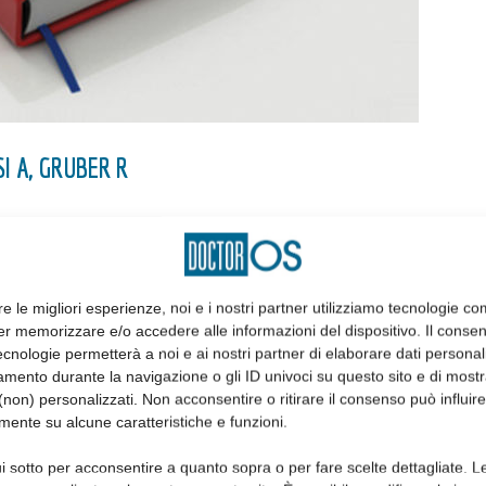
I A, GRUBER R
clastogenesi, ma il meccanismo alla base non è stato
siderando che le endotossine sopprimono
re le migliori esperienze, noi e i nostri partner utilizziamo tecnologie co
midollo osseo e che la saliva contiene endotossine, sarebbe
er memorizzare e/o accedere alle informazioni del dispositivo. Il conse
cnologie permetterà a noi e ai nostri partner di elaborare dati personal
lla osteoclastogenesi che tuttavia richiede l’attivazione del
mento durante la navigazione o gli ID univoci su questo sito e di most
esi, in presenza di saliva abbiamo bloccato la segnalazione del
non) personalizzati. Non acconsentire o ritirare il consenso può influire
i midollo osseodi topi. L’osteoclastogenesi è stata valutata
mente su alcune caratteristiche e funzioni.
ella colorazione istochimica attraversola fosfatasi acida
i sotto per acconsentire a quanto sopra o per fare scelte dettagliate. L
ento è stato eseguita sul tessuto dentinale. Inoltre si