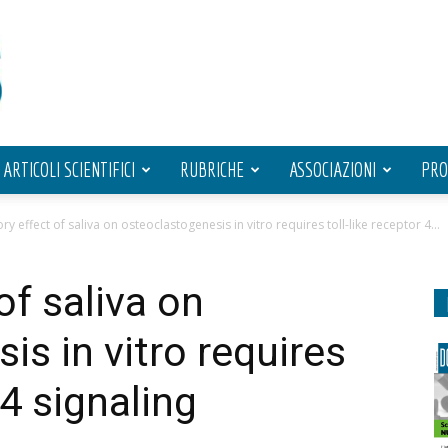
ARTICOLI SCIENTIFICI
RUBRICHE
ASSOCIAZIONI
PRO
ory effect of saliva on osteoclastogenesis in vitro requires toll-like receptor 4...
of saliva on
s in vitro requires
 4 signaling