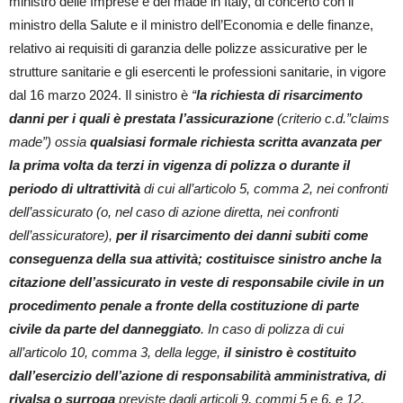
ministro delle Imprese e del made in Italy, di concerto con il
ministro della Salute e il ministro dell’Economia e delle finanze,
relativo ai requisiti di garanzia delle polizze assicurative per le
strutture sanitarie e gli esercenti le professioni sanitarie, in vigore
dal 16 marzo 2024. Il sinistro è
“
la richiesta di risarcimento
danni per i quali è prestata l’assicurazione
(criterio c.d.”claims
made”) ossia
qualsiasi formale richiesta scritta avanzata per
la prima volta da terzi in vigenza di polizza o durante il
periodo di ultrattività
di cui all’articolo 5, comma 2, nei confronti
dell’assicurato (o, nel caso di azione diretta, nei confronti
dell’assicuratore),
per il risarcimento dei danni subiti come
conseguenza della sua attività; costituisce sinistro anche la
citazione dell’assicurato in veste di responsabile civile in un
procedimento penale a fronte della costituzione di parte
civile da parte del danneggiato
. In caso di polizza di cui
all’articolo 10, comma 3, della legge,
il sinistro è costituito
dall’esercizio dell’azione di responsabilità amministrativa, di
rivalsa o surroga
previste dagli articoli 9, commi 5 e 6, e 12,