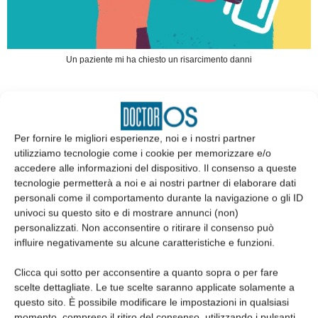
Un paziente mi ha chiesto un risarcimento danni
Quindi
occorre far partire il cronometro per l’apertura del
sinistro dal momento in cui si riceverà una formale richiesta
Per fornire le migliori esperienze, noi e i nostri partner
scritta di risarcimento danni.
utilizziamo tecnologie come i cookie per memorizzare e/o
accedere alle informazioni del dispositivo. Il consenso a queste
Attenzione però a non considerare sinistro la richiesta di cartella
tecnologie permetterà a noi e ai nostri partner di elaborare dati
personali come il comportamento durante la navigazione o gli ID
clinica oppure una querela (ad esempio ex art 590 c.p.) o ancora
univoci su questo sito e di mostrare annunci (non)
un avviso di garanzia.
personalizzati. Non acconsentire o ritirare il consenso può
influire negativamente su alcune caratteristiche e funzioni.
“Fatti diversi da quelli elencati non costituiscono sinistro, ivi
Clicca qui sotto per acconsentire a quanto sopra o per fare
inclusa la richiesta della cartella clinica, l’esecuzione del riscontro
scelte dettagliate. Le tue scelte saranno applicate solamente a
autoptico/autopsia giudiziaria/autopsia di cui al D.P.R. 10
questo sito. È possibile modificare le impostazioni in qualsiasi
momento, compreso il ritiro del consenso, utilizzando i pulsanti