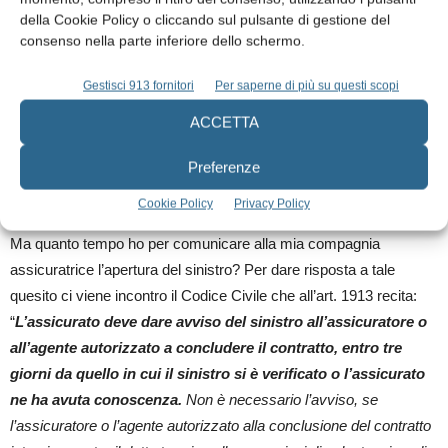
settembre 1990, n. 285, la querela e l’avviso di garanzia. Più
della Cookie Policy o cliccando sul pulsante di gestione del
richieste di risarcimento presentate all’assicurato o
consenso nella parte inferiore dello schermo.
all’assicuratore o alla struttura in conseguenza di una pluralità di
eventi riconducibili allo stesso atto, errore od omissione, oppure a
Gestisci 913 fornitori
Per saperne di più su questi scopi
più atti, errori od omissioni riconducibili ad una stessa causa,
ACCETTA
rappresentano nella formula claims made altrettanti sinistri quanti
sono gli eventi (nel primo caso) o gli atti, errori od omissioni (nel
Preferenze
1
1
secondo caso)
”. (
Decreto attuativo art. 10 L. Gelli-Bianco)
Cookie Policy
Privacy Policy
Ma quanto tempo ho per comunicare alla mia compagnia
assicuratrice l’apertura del sinistro? Per dare risposta a tale
quesito ci viene incontro il Codice Civile che all’art. 1913 recita:
“
L’assicurato deve dare avviso del sinistro all’assicuratore o
all’agente autorizzato a concludere il contratto, entro tre
giorni da quello in cui il sinistro si è verificato o l’assicurato
ne ha avuta conoscenza.
Non è necessario l’avviso, se
l’assicuratore o l’agente autorizzato alla conclusione del contratto