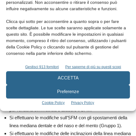
personalizzati. Non acconsentire o ritirare il consenso può
influire negativamente su alcune caratteristiche e funzioni.
Si constata che si percepiscono le asimmetrie facciali e dentali in
Clicca qui sotto per acconsentire a quanto sopra o per fare
modo diverso.
scelte dettagliate. Le tue scelte saranno applicate solamente a
questo sito. È possibile modificare le impostazioni in qualsiasi
Scopo
momento, compreso il ritiro del consenso, utilizzando i pulsanti
della Cookie Policy o cliccando sul pulsante di gestione del
consenso nella parte inferiore dello schermo.
Determinare la soglia di percezione visiva individuale delle
asimmetrie facciali e dentali su un Modello della Faccia
Gestisci 913 fornitori
Per saperne di più su questi scopi
Simmetrico (SFM).
ACCETTA
Materiali e metodi
Preferenze
Una fotografia frontale di un viso femminile viene manipolata
Cookie Policy
Privacy Policy
per renderla simmetrica e allestire il SFM.
Si effettuano le modifiche sull’SFM con gli spostamenti della
linea mediana dentale e del naso e del mento (Gruppo 1).
Si effettuano le modifiche delle inclinazioni della linea mediana