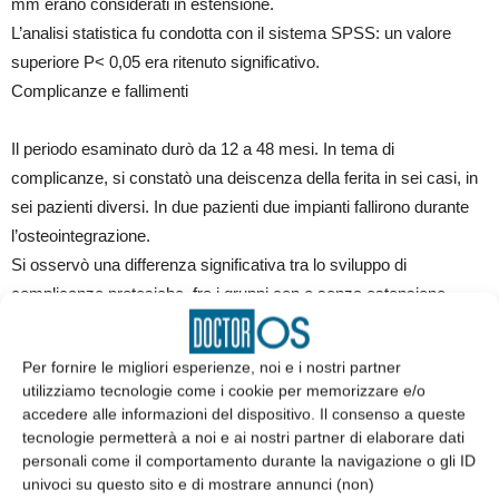
mm erano considerati in estensione.
L’analisi statistica fu condotta con il sistema SPSS: un valore
superiore P< 0,05 era ritenuto significativo.
Complicanze e fallimenti
Il periodo esaminato durò da 12 a 48 mesi. In tema di
complicanze, si constatò una deiscenza della ferita in sei casi, in
sei pazienti diversi. In due pazienti due impianti fallirono durante
l’osteointegrazione.
Si osservò una differenza significativa tra lo sviluppo di
complicanze protesiche, fra i gruppi con o senza estensione
mesiodistale. ●
Per fornire le migliori esperienze, noi e i nostri partner
SOGLIA DI PERCEZIONE DELLE ASIMMETRIE
utilizziamo tecnologie come i cookie per memorizzare e/o
accedere alle informazioni del dispositivo. Il consenso a queste
tecnologie permetterà a noi e ai nostri partner di elaborare dati
Pereira Silva B, Jimenez Castellanos E, Martinez de Fuentes
personali come il comportamento durante la navigazione o gli ID
R, Greenberg JR, Chu S
univoci su questo sito e di mostrare annunci (non)
Int J Periodontics Restorative Dent 2014; 33(6)