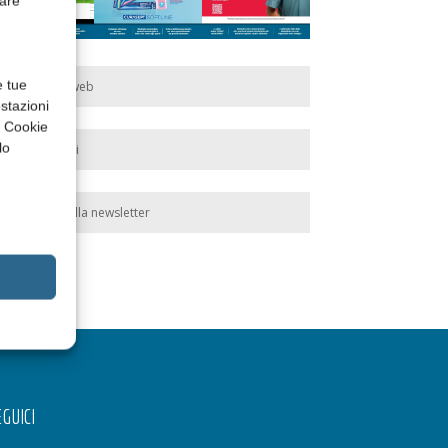
rare
e tue
Edicola web
stazioni
a Cookie
lo
Abbonati
Iscriviti alla newsletter
GUICI