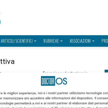
ARTICOLI SCIENTIFICI
RUBRICHE
ASSOCIAZIONI
PRO
ttiva
r
Espansione ed estrazione in
ne
ortodonzia intercettiva
1 Gennaio 2024
re le migliori esperienze, noi e i nostri partner utilizziamo tecnologie co
er memorizzare e/o accedere alle informazioni del dispositivo. Il conse
cnologie permetterà a noi e ai nostri partner di elaborare dati personal