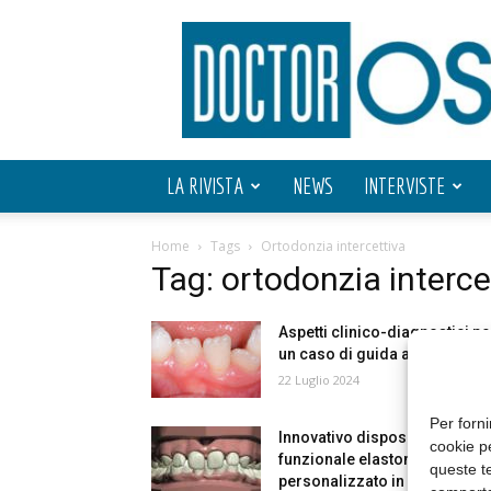
Doctor
OS
LA RIVISTA
NEWS
INTERVISTE
Home
Tags
Ortodonzia intercettiva
Tag: ortodonzia interce
Aspetti clinico-diagnostici pe
un caso di guida all’occlusio
22 Luglio 2024
Per forni
Innovativo dispositivo
cookie p
funzionale elastomerico
queste te
personalizzato in ortodonzia