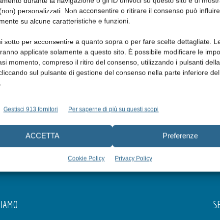
mento durante la navigazione o gli ID univoci su questo sito e di most
non) personalizzati. Non acconsentire o ritirare il consenso può influire
mente su alcune caratteristiche e funzioni.
i sotto per acconsentire a quanto sopra o per fare scelte dettagliate. L
aranno applicate solamente a questo sito. È possibile modificare le impo
asi momento, compreso il ritiro del consenso, utilizzando i pulsanti dell
cliccando sul pulsante di gestione del consenso nella parte inferiore del
.
Gestisci 913 fornitori
Per saperne di più su questi scopi
ACCETTA
Preferenze
Cookie Policy
Privacy Policy
SIAMO
SE