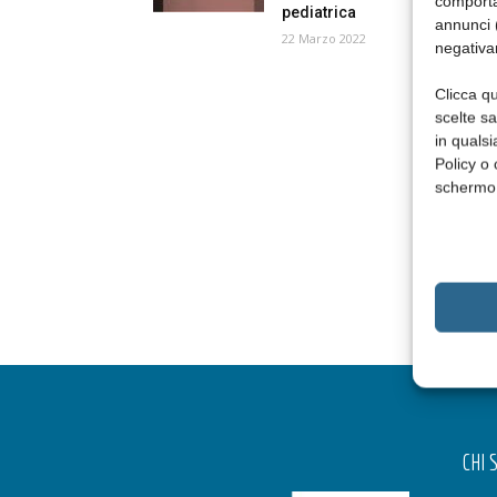
comporta
pediatrica
annunci (
22 Marzo 2022
negativa
Clicca qu
scelte s
in qualsi
Policy o 
schermo
CHI 