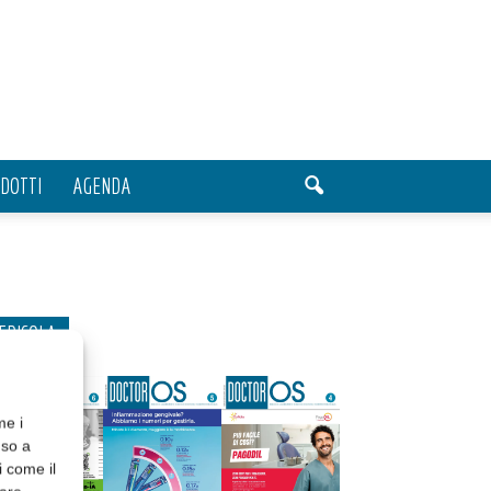
DOTTI
AGENDA
EDICOLA
me i
nso a
i come il