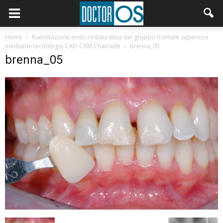
Home
Riabilitazione endo-restaurativa del gruppo frontale superiore
mediante tecnologia CAD-CAM Chairside
brenna_05
brenna_05