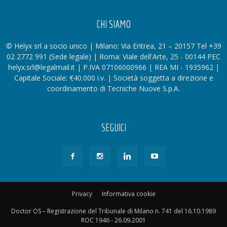
CHI SIAMO
© Helyx srl a socio unico | Milano: Via Eritrea, 21 – 20157 Tel +39
02 2772 991 (Sede legale) | Roma: Viale dell'Arte, 25 - 00144 PEC
helyx.srl@legalmail.it | P.IVA 07106000966 | REA MI - 1935962 |
Capitale Sociale: €40.000 i.v. | Società soggetta a direzione e
coordinamento di Tecniche Nuove S.p.A.
SEGUICI
Privacy
Informativa cookie
Doctor OS – Registrazione del Tribunale di Milano n. 741 del 16.10.1989
ROC 1946 - 26.09.2001